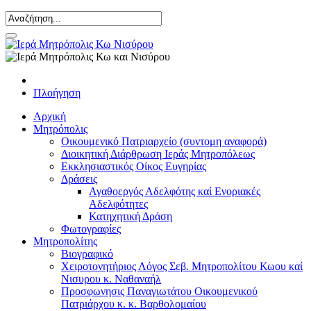
Πλοήγηση
Αρχική
Μητρόπολις
Οικουμενικό Πατριαρχείο (συντομη αναφορά)
Διοικητική Διάρθρωση Ιεράς Μητροπόλεως
Εκκλησιαστικός Οίκος Ευγηρίας
Δράσεις
Αγαθοεργός Αδελφότης καί Ενοριακές
Αδελφότητες
Κατηχητική Δράση
Φωτογραφίες
Μητροπολίτης
Βιογραφικό
Χειροτονητήριος Λόγος Σεβ. Μητροπολίτου Κωου καί
Νισυρου κ. Ναθαναήλ
Προσφωνησις Παναγιωτάτου Οικουμενικού
Πατριάρχου κ. κ. Βαρθολομαίου