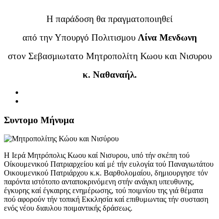
Η παράδοση θα πραγματοποιηθεί
από την Υπουργό Πολιτισμου
Λίνα Μενδωνη
στον Σεβασμιωτατο Μητροπολίτη Κωου και Νισυρου
κ. Ναθαναήλ.
Συντομο Μήνυμα
Η Ιερά Μητρόπολις Κωου καί Νισυρου, υπό τήν σκέπη τού
Οίκουμενικού Πατριαρχείου καί μέ τήν ευλογία τού Παναγιωτάτου
Οικουμενικού Πατριάρχου κ.κ. Βαρθολομαίου, δημιουργησε τόν
παρόντα ιστότοπο ανταποκρινόμενη στήν ανάγκη υπευθυνης,
έγκυρης καί έγκαιρης ενημέρωσης, τού ποιμνίου της γιά θέματα
πού αφορούν τήν τοπική Εκκλησία καί επιθυμωντας τήν συσταση
ενός νέου διαυλου ποιμαντικής δράσεως.