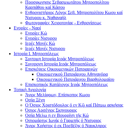
Προσφωνησις Σεβασμιωτάτου Μητροπολίτου
Καρπάθου καί Κάσου
Ενθρονιστήριος Λόγος Σεβ. Μητροπολίτου Κωου καί
Νισυρου κ. Ναθαναήλ
Φωτογραφίες Χειροτονίας - Ενθρονίσεως
Ενορίες - Ναοί
Ενορίες Kώ
Ενορίες Νισυρου
Ιερές Μονές Κώ
Ιερές Μονές Νισυρου
Ιστορία Ι. Μητροπόλεως
Συντομη Ιστορία Ιεράς Μητροπόλεως
Συγχρονη Ιστορία Ιεράς Μητροπόλεως
Επισκέψεις Οικουμενικών Πατριαρχών
Οικουμενικού Πατριάρχου Αθηναγόρα
Οικουμενικού Πατριάρχου Βαρθολομαίου
Επισκοπικός Κατάλογος Ιεράς Μητροπόλεως
Τοπική Αγιολογία
Άγιος Μελίφρων, Επίσκοπος Κωου
Οσία Ξένη
Ο Όσιος Χριστόδουλος ό εν Κῷ καί Πάτμω ασκήσας
Όσιος Αρσένιος Σκηνουριος
Οσία Μελω η εν Βουρρίνη τής Κώ
Οσιομάρτυς Ιωνάς ό Γαρμπής ό Νισυριος
Άγιος Χρήστος ό εκ Πρεβέζης ό Ναυκληρος