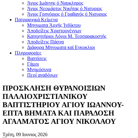
Άγιος Ιωάννης ό Ναυκληρος
Άγιος Νεομάρτυς Νικήτας ό Νισυριος
Άγιος Γρηγόριος ό Γραβανός ό Νισυριος
Πατριαρχικά Κείμενα
Μηνυματα Ὰρχής Ὶνδίκτου
Ὰποδείξεις Χριστουγέννων
Κατηχητήριοι Λόγοι Μ. Τεσσαρακοστής
Ὰποδείξεις Πάσχα
Διάφορα Μηνυματα καί Εγκυκλιοι
Πληροφορίες
Βαπτίσεις
Γάμοι
Μνημόσυνα
Περί αναδόχων
ΠΡΟΣΚΛΗΣΗ ΘΥΡΑΝΟΙΞΙΩΝ
ΠΑΛΑΙΟΧΡΙΣΤΙΑΝΙΚΟΥ
ΒΑΠΤΙΣΤΗΡΙΟΥ ΑΓΙΟΥ ΙΩΑΝΝΟΥ-
ΕΠΤΑ ΒΗΜΑΤΑ ΚΑΙ ΠΑΡΑΔΟΣΗ
ΑΓΑΛΜΑΤΟΣ ΑΓΙΟΥ ΝΙΚΟΛΑΟΥ
Τρίτη, 09 Ιουνιος 2026