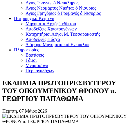
Άγιος Ιωάννης ό Ναυκληρος
Άγιος Νεομάρτυς Νικήτας ό Νισυριος
Άγιος Γρηγόριος ό Γραβανός ό Νισυριος
Πατριαρχικά Κείμενα
Μηνυματα Ὰρχής Ὶνδίκτου
Ὰποδείξεις Χριστουγέννων
Κατηχητήριοι Λόγοι Μ. Τεσσαρακοστής
Ὰποδείξεις Πάσχα
Διάφορα Μηνυματα καί Εγκυκλιοι
Πληροφορίες
Βαπτίσεις
Γάμοι
Μνημόσυνα
Περί αναδόχων
ΕΚΔΗΜΙΑ ΠΡΩΤΟΠΡΕΣΒΥΤΕΡΟΥ
ΤΟΥ ΟΙΚΟΥΜΕΝΙΚΟΥ ΘΡΟΝΟΥ π.
ΓΕΩΡΓΙΟΥ ΠΑΠΑΘΩΜΑ
Πέμπτη, 07 Μάιος 2026