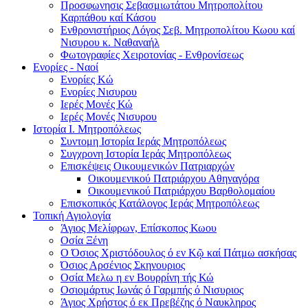
Προσφωνησις Σεβασμιωτάτου Μητροπολίτου
Καρπάθου καί Κάσου
Ενθρονιστήριος Λόγος Σεβ. Μητροπολίτου Κωου καί
Νισυρου κ. Ναθαναήλ
Φωτογραφίες Χειροτονίας - Ενθρονίσεως
Ενορίες - Ναοί
Ενορίες Kώ
Ενορίες Νισυρου
Ιερές Μονές Κώ
Ιερές Μονές Νισυρου
Ιστορία Ι. Μητροπόλεως
Συντομη Ιστορία Ιεράς Μητροπόλεως
Συγχρονη Ιστορία Ιεράς Μητροπόλεως
Επισκέψεις Οικουμενικών Πατριαρχών
Οικουμενικού Πατριάρχου Αθηναγόρα
Οικουμενικού Πατριάρχου Βαρθολομαίου
Επισκοπικός Κατάλογος Ιεράς Μητροπόλεως
Τοπική Αγιολογία
Άγιος Μελίφρων, Επίσκοπος Κωου
Οσία Ξένη
Ο Όσιος Χριστόδουλος ό εν Κῷ καί Πάτμω ασκήσας
Όσιος Αρσένιος Σκηνουριος
Οσία Μελω η εν Βουρρίνη τής Κώ
Οσιομάρτυς Ιωνάς ό Γαρμπής ό Νισυριος
Άγιος Χρήστος ό εκ Πρεβέζης ό Ναυκληρος