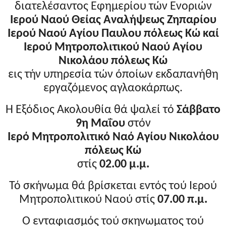
διατελέσαντος Εφημερίου τών Ενοριών
Ιερού Ναού Θείας Αναλήψεως Ζηπαρίου
Ιερού Ναού Αγίου Παυλου πόλεως Κώ καί
Ιερού Μητροπολιτικού Ναού Αγίου
Νικολάου πόλεως Κώ
εις τήν υπηρεσία τών όποίων εκδαπανήθη
εργαζόμενος αγλαοκάρπως.
Η Εξόδιος Ακολουθία θά ψαλεί τό
Σάββατο
9η Μαΐου
στόν
Ιερό Μητροπολιτικό Ναό
Αγίου Νικολάου
πόλεως Κώ
στίς
02.00 μ.μ.
Τό σκήνωμα θά βρίσκεται εντός τού Ιερού
Μητροπολιτικού Ναού στίς
07.00 π.μ.
Ο ενταφιασμός τού σκηνωματος τού