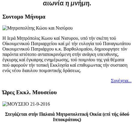
αιωνία η μνήμη.
Συντομο Μήνυμα
Η Ιερά Μητρόπολις Κωου καί Νισυρου, υπό τήν σκέπη τού
Οίκουμενικού Πατριαρχείου καί μέ τήν ευλογία τού Παναγιωτάτου
Οικουμενικού Πατριάρχου κ.κ. Βαρθολομαίου, δημιουργησε τόν
παρόντα ιστότοπο ανταποκρινόμενη στήν ανάγκη υπευθυνης,
έγκυρης καί έγκαιρης ενημέρωσης, τού ποιμνίου της γιά θέματα
πού αφορούν τήν τοπική Εκκλησία καί επιθυμωντας τήν συσταση
ενός νέου διαυλου ποιμαντικής δράσεως.
Συνέχεια...
Ώρες Εκκλ. Μουσείου
Στεγάζεται στήν Παλαιά Μητροπολιτική Οικία (επί τής όδού
Ιπποκράτους)