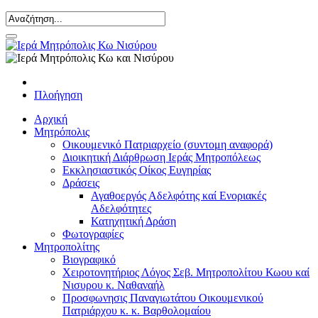
Πλοήγηση
Αρχική
Μητρόπολις
Οικουμενικό Πατριαρχείο (συντομη αναφορά)
Διοικητική Διάρθρωση Ιεράς Μητροπόλεως
Εκκλησιαστικός Οίκος Ευγηρίας
Δράσεις
Αγαθοεργός Αδελφότης καί Ενοριακές
Αδελφότητες
Κατηχητική Δράση
Φωτογραφίες
Μητροπολίτης
Βιογραφικό
Χειροτονητήριος Λόγος Σεβ. Μητροπολίτου Κωου καί
Νισυρου κ. Ναθαναήλ
Προσφωνησις Παναγιωτάτου Οικουμενικού
Πατριάρχου κ. κ. Βαρθολομαίου