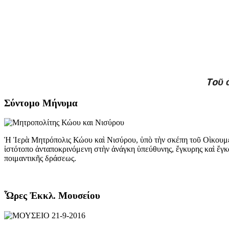
Το
ῦ
Σύντομο Μήνυμα
Ἡ Ἱερὰ Μητρόπολις Κώου καὶ Νισύρου, ὑπὸ τὴν σκέπη τοῦ Οὶκουμε
ἱστότοπο ἀνταποκρινόμενη στὴν ἀνάγκη ὑπεύθυνης, ἔγκυρης καὶ ἔγκ
ποιμαντικῆς δράσεως.
Ὧρες Ἐκκλ. Μουσείου