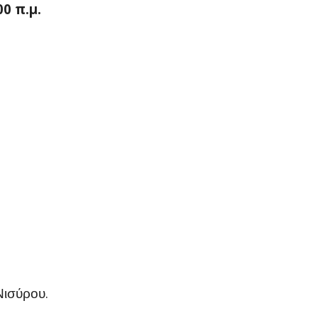
0 π.μ.
.
Νισύρου