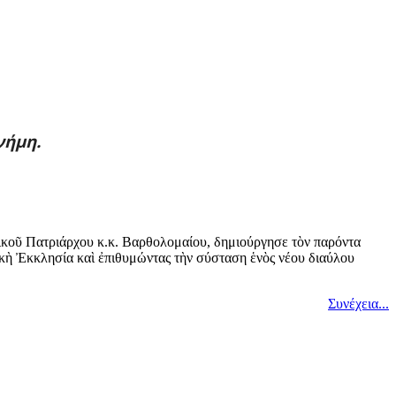
ήμη.
ικοῦ Πατριάρχου κ.κ. Βαρθολομαίου, δημιούργησε τὸν παρόντα
ικὴ Ἐκκλησία καὶ ἐπιθυμώντας τὴν σύσταση ἑνὸς νέου διαύλου
Συνέχεια...