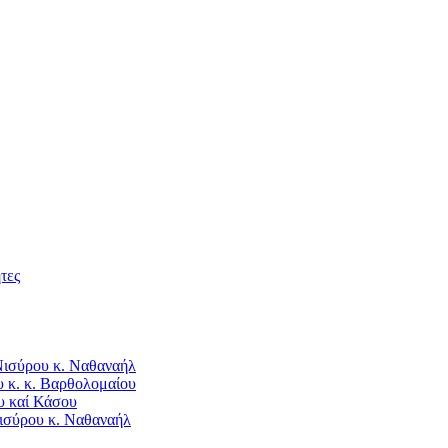
τες
Νισύρου κ. Ναθαναήλ
 κ. κ. Βαρθολομαίου
υ καί Κάσου
ισύρου κ. Ναθαναήλ