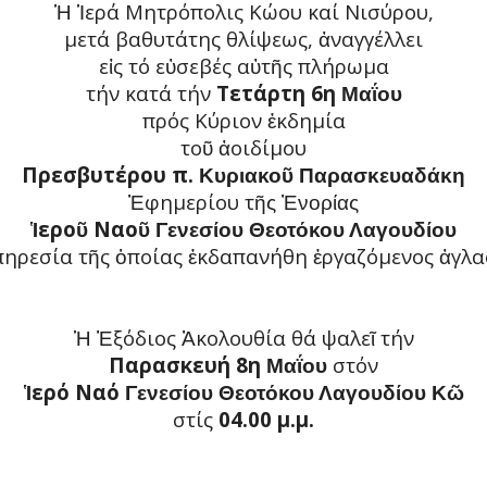
ερά Μητρόπολις Κώου καί Νισύρου,
Ἡ
Ἱ
μετά βαθυτάτης θλίψεως,
ναγγέλλει
ἀ
ε
ς τό ε
σεβές α
τ
ς πλήρωμα
ἰ
ὐ
ὐ
ῆ
τήν κατά τήν
Τετάρτη 6η
Μαΐου
πρός Κύριον
κδημία
ἐ
το
οιδίμου
ῦ ἀ
Πρεσβυτέρου π.
Κυριακοῦ Παρασκευαδάκη
φημερίου τ
Ἐ
ῆς Ἐνορίας
ερο
Ναο
Ἱ
ῦ
ῦ
Γενεσίου Θεοτόκου Λαγουδίου
πηρεσία τ
ς
ποίας
κδαπανήθη
ργαζόμενος
γλα
ῆ
ὁ
ἐ
ἐ
ἀ
ξόδιος
κολουθία θά ψαλε
τήν
Ἡ
Ἐ
Ἀ
ῖ
Παρασκευή 8η
στόν
Μαΐου
ερό Ναό
Ἱ
Γενεσίου Θεοτόκου Λαγουδίου Κῶ
στίς
04.00 μ.μ.