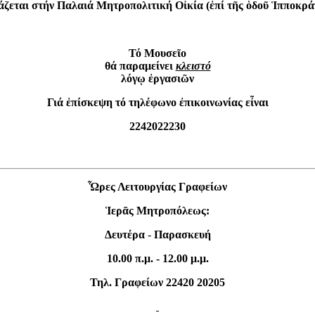
άζεται στήν Παλαιά Μητροπολιτική Οἰκία (ἐπί τῆς ὁδοῦ Ἱπποκρά
Τό Μουσεῖο
θά παραμείνει
κλειστό
λόγῳ ἐργασιῶν
Γιά ἐπίσκεψη τό τηλέφωνο ἐπικοινωνίας εἶναι
2242022230
Ὧρες Λειτουργίας Γραφείων
Ἱερᾶς Μητροπόλεως:
Δευτέρα
-
Παρασκευή
10.00 π.μ. - 12.00 μ.μ.
Τηλ. Γραφείων 22420 20205