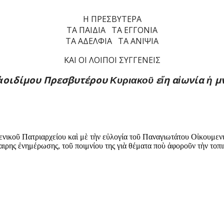
Η ΠΡΕΣΒΥΤΕΡΑ
ΤΑ ΠΑΙΔΙΑ ΤΑ ΕΓΓΟΝΙΑ
ΤΑ ΑΔΕΛΦΙΑ ΤΑ ΑΝΙΨΙΑ
ΚΑΙ ΟΙ ΛΟΙΠΟΙ ΣΥΓΓΕΝΕΙΣ
οιδίμου Πρεσβυτέρου
ε
η α
ωνία
μν
ἀ
Κυριακοῦ
ἴ
ἰ
ἡ
νικοῦ Πατριαρχείου καὶ μὲ τὴν εὐλογία τοῦ Παναγιωτάτου Οἰκουμεν
αιρης ἐνημέρωσης, τοῦ ποιμνίου της γιὰ θέματα ποὺ ἀφοροῦν τὴν τοπ