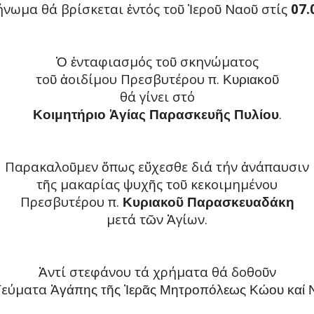
ήνωμα θά βρίσκεται
ντός το
ερο
Ναο
στίς
07.0
ἐ
ῦ
Ἱ
ῦ
ῦ
νταφιασμός το
σκηνώματος
Ὁ
ἐ
ῦ
το
οιδίμου Πρεσβυτέρου π.
ῦ
ἀ
Κυριακοῦ
θά γίνει στό
.
Κοιμητήριο Ἁγίας Παρασκευῆς Πυλίου
Παρακαλο
μεν
πως ε
χεσθε διά τήν
νάπαυσιν
ῦ
ὅ
ὔ
ἀ
τ
ς μακαρίας ψυχ
ς το
κεκοιμημένου
ῆ
ῆ
ῦ
Πρεσβυτέρου π.
Κυριακοῦ Παρασκευαδάκη
μετά τ
ν
γίων.
ῶ
Ἁ
ντί στεφάνου τά χρήματα θά δοθο
ν
Ἀ
ῦ
 Γεύματα
Ἀγάπης τῆς Ἱερᾶς Μητροπόλεως Κώου καί 