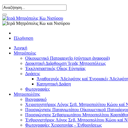
Πλοήγηση
Ἀρχική
Μητρόπολις
Οἰκουμενικό Πατριαρχεῖο (σύντομη ἀναφορά)
Διοικητική Διάρθρωση Ἱερᾶς Μητροπόλεως
Ἐκκλησιαστικός Οἶκος Εὐγηρίας
Δράσεις
Ἀγαθοεργός Ἀδελφότης καί Ἐνοριακές Ἀδελφότη
Κατηχητική Δράση
Φωτογραφίες
Μητροπολίτης
Βιογραφικό
Χειροτονητήριος Λόγος Σεβ. Μητροπολίτου Κώου καί 
Προσφώνησις Παναγιωτάτου Οἰκουμενικοῦ Πατριάρχου
Προσφώνησις Σεβασμιωτάτου Μητροπολίτου Καρπάθο
Ἐνθρονιστήριος Λόγος Σεβ. Μητροπολίτου Κώου καί Ν
Φωτογραφίες Χειροτονίας - Ἐνθρονίσεως