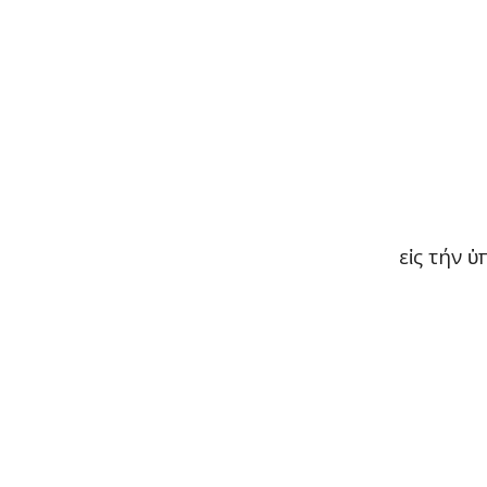
ε
ς τήν
ἰ
ὑ