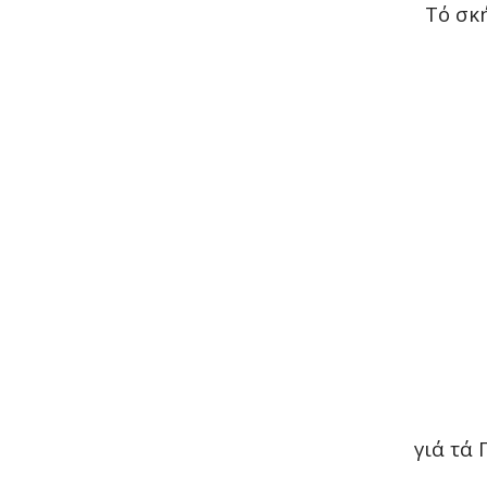
Τό σκ
γιά τά