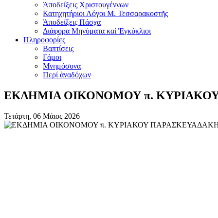
Ὰποδείξεις Χριστουγέννων
Κατηχητήριοι Λόγοι Μ. Τεσσαρακοστῆς
Ὰποδείξεις Πάσχα
Διάφορα Μηνύματα καί Ἐγκύκλιοι
Πληροφορίες
Βαπτίσεις
Γάμοι
Μνημόσυνα
Περί ἀναδόχων
ΕΚΔΗΜΙΑ ΟΙΚΟΝΟΜΟΥ π. ΚΥΡΙΑΚΟ
Τετάρτη, 06 Μάιος 2026