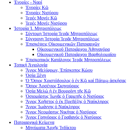
Ἐνορίες - Ναοί
Ἐνορίες Kῶ
Ἐνορίες Νισύρου
Ἱερές Μονές Κῶ
Ἱερές Μονές Νισύρου
Ἱστορία Ἱ. Μητροπόλεως
Σύντομη Ἱστορία Ἱερᾶς Μητροπόλεως
Σύγχρονη Ἱστορία Ἱερᾶς Μητροπόλεως
Ἐπισκέψεις Οἰκουμενικῶν Πατριαρχῶν
Οἰκουμενικοῦ Πατριάρχου Ἀθηναγόρα
Οἰκουμενικοῦ Πατριάρχου Βαρθολομαίου
Ἐπισκοπικός Κατάλογος Ἱερᾶς Μητροπόλεως
Τοπική Ἁγιολογία
Ἅγιος Μελίφρων, Ἐπίσκοπος Κώου
Ὁσία Ξένη
Ὁ Ὅσιος Χριστόδουλος ὁ ἐν Κῷ καί Πάτμῳ ἀσκήσας
Ὅσιος Ἀρσένιος Σκηνούριος
Ὁσία Μελώ ἡ ἐν Βουρρίνῃ τῆς Κῶ
Ὁσιομάρτυς Ἰωνᾶς ὁ Γαρμπῆς ὁ Νισύριος
Ἅγιος Χρῆστος ὁ ἐκ Πρεβέζης ὁ Ναύκληρος
Ἅγιος Ἰωάννης ὁ Ναύκληρος
Ἅγιος Νεομάρτυς Νικήτας ὁ Νισύριος
Ἅγιος Γρηγόριος ὁ Γραβανός ὁ Νισύριος
Πατριαρχικά Κείμενα
Μηνύματα Ὰρχῆς Ὶνδίκτου