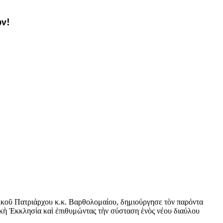
ων!
ικοῦ Πατριάρχου κ.κ. Βαρθολομαίου, δημιούργησε τὸν παρόντα
ικὴ Ἐκκλησία καὶ ἐπιθυμώντας τὴν σύσταση ἑνὸς νέου διαύλου