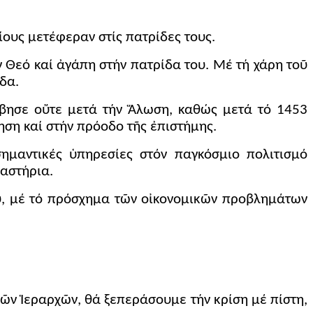
ους μετέφεραν στίς πατρίδες τους.
ν Θεό καί ἀγάπη στήν πατρίδα του. Μέ τή χάρη τοῦ
δα.
βησε οὔτε μετά τήν Ἅλωση, καθώς μετά τό 1453
ηση καί στήν πρόοδο τῆς ἐπιστήμης.
ημαντικές ὑπηρεσίες στόν παγκόσμιο πολιτισμό
αστήρια.
ῦ, μέ τό πρόσχημα τῶν οἰκονομικῶν προβλημάτων
ιῶν Ἱεραρχῶν, θά ξεπεράσουμε τήν κρίση μέ πίστη,