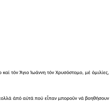
 καί τόν Ἅγιο Ἰωάννη τόν Χρυσόστομο, μέ ὁμιλίες,
ά πολλά ἀπό αὐτά πού εἶπαν μποροῦν νά βοηθήσουν