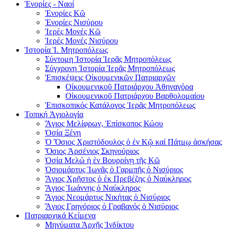
Ἐνορίες - Ναοί
Ἐνορίες Kῶ
Ἐνορίες Νισύρου
Ἱερές Μονές Κῶ
Ἱερές Μονές Νισύρου
Ἱστορία Ἱ. Μητροπόλεως
Σύντομη Ἱστορία Ἱερᾶς Μητροπόλεως
Σύγχρονη Ἱστορία Ἱερᾶς Μητροπόλεως
Ἐπισκέψεις Οἰκουμενικῶν Πατριαρχῶν
Οἰκουμενικοῦ Πατριάρχου Ἀθηναγόρα
Οἰκουμενικοῦ Πατριάρχου Βαρθολομαίου
Ἐπισκοπικός Κατάλογος Ἱερᾶς Μητροπόλεως
Τοπική Ἁγιολογία
Ἅγιος Μελίφρων, Ἐπίσκοπος Κώου
Ὁσία Ξένη
Ὁ Ὅσιος Χριστόδουλος ὁ ἐν Κῷ καί Πάτμῳ ἀσκήσας
Ὅσιος Ἀρσένιος Σκηνούριος
Ὁσία Μελώ ἡ ἐν Βουρρίνῃ τῆς Κῶ
Ὁσιομάρτυς Ἰωνᾶς ὁ Γαρμπῆς ὁ Νισύριος
Ἅγιος Χρῆστος ὁ ἐκ Πρεβέζης ὁ Ναύκληρος
Ἅγιος Ἰωάννης ὁ Ναύκληρος
Ἅγιος Νεομάρτυς Νικήτας ὁ Νισύριος
Ἅγιος Γρηγόριος ὁ Γραβανός ὁ Νισύριος
Πατριαρχικά Κείμενα
Μηνύματα Ὰρχῆς Ὶνδίκτου