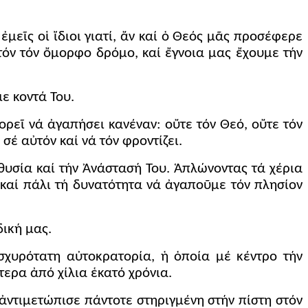
ἐμεῖς οἱ ἴδιοι γιατί, ἄν καί ὁ Θεός μᾶς προσέφερε
όν τόν ὄμορφο δρόμο, καί ἔγνοια μας ἔχουμε τήν
ε κοντά Του.
ρεῖ νά ἀγαπήσει κανέναν: οὔτε τόν Θεό, οὔτε τόν
έ αὐτόν καί νά τόν φροντίζει.
θυσία καί τήν Ἀνάστασή Του. Ἁπλώνοντας τά χέρια
καί πάλι τή δυνατότητα νά ἀγαποῦμε τόν πλησίον
δική μας.
σχυρότατη αὐτοκρατορία, ἡ ὁποία μέ κέντρο τήν
ερα ἀπό χίλια ἑκατό χρόνια.
ντιμετώπισε πάντοτε στηριγμένη στήν πίστη στόν