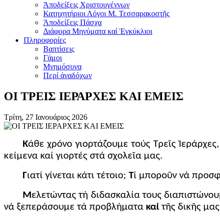
Ὰποδείξεις Χριστουγέννων
Κατηχητήριοι Λόγοι Μ. Τεσσαρακοστῆς
Ὰποδείξεις Πάσχα
Διάφορα Μηνύματα καί Ἐγκύκλιοι
Πληροφορίες
Βαπτίσεις
Γάμοι
Μνημόσυνα
Περί ἀναδόχων
ΟΙ ΤΡΕΙΣ ΙΕΡΑΡΧΕΣ ΚΑΙ ΕΜΕΙΣ
Τρίτη, 27 Ιανουάριος 2026
Κ
άθε χρόνο γιορτάζουμε τούς Τρεῖς Ἱεράρχες,
κείμενα καί γιορτές στά σχολεῖα μας.
Γ
ιατί γίνεται κάτι τέτοιο;
Τ
ί μποροῦν νά προσ
Μ
ελετώντας τή διδασκαλία τους διαπιστώνου
νά ξεπεράσουμε τά προβλήματα
καί
τῆς δικῆς μας