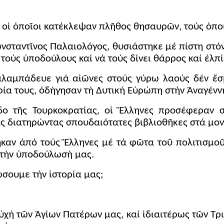
οἱ ὁποῖοι κατέκλεψαν πλῆθος θησαυρῶν, τούς ὁποί
ωνσταντῖνος Παλαιολόγος, θυσιάστηκε μέ πίστη στό
 τούς ὑποδούλους καί νά τούς δίνει θάρρος καί ἐλπί
αλαμπάδευε γιά αἰῶνες στούς γύρω λαούς δέν ἔσ
οφία τους, ὁδήγησαν τή Δυτική Εὐρώπη στήν Ἀναγένν
δο τῆς Τουρκοκρατίας, οἱ Ἕλληνες προσέφεραν σ
ς διατηρώντας σπουδαιότατες βιβλιοθῆκες στά μον
ηκαν ἀπό τούς Ἕλληνες μέ τά φῶτα τοῦ πολιτισμο
ι τήν ὑποδούλωσή μας.
σουμε τήν ἱστορία μας;
ὐχή τῶν Ἁγίων Πατέρων μας, καί ἰδιαιτέρως τῶν Τρ