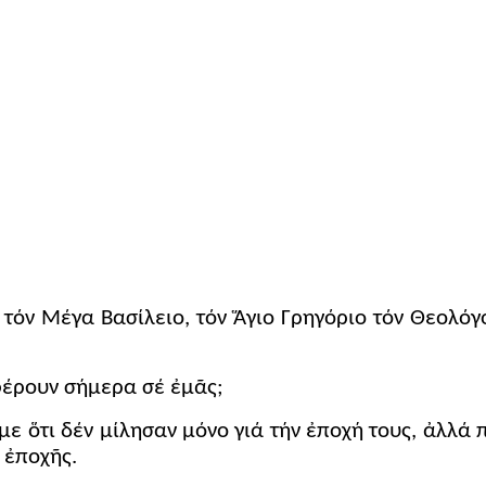
 τόν Μέγα Βασίλειο, τόν Ἅγιο Γρηγόριο τόν Θεολόγο
φέρουν σήμερα σέ ἐμᾶς;
με ὅτι δέν μίλησαν μόνο γιά τήν ἐποχή τους, ἀλλ
 ἐποχῆς.