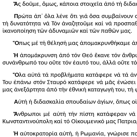
Ἄ
ς δοῦμε, ὅμως, κάποια στοιχεῖα ἀπό τή διδα
Π
ρώτα ἀπ᾽ ὅλα λένε ὅτι γιά ὅσα συμβαίνουν
τή δυνατότητα νά Τόν ἀναζητοῦμε καί νά προσπα
ἱκανοποίηση τῶν ἀδυναμιῶν καί τῶν παθῶν μας.
Ὅ
πως μέ τή θέλησή μας ἀπομακρυνθήκαμε ἀπό
Ἡ
ἀπομάκρυνση ἀπό τόν Θεό ἔκανε τόν ἄνθρωπ
συνάνθρωπό του οὔτε τόν ἑαυτό του, ἀλλά οὔτε τόν
Ὅ
λα αὐτά τά προβλήματα κατάφερε νά τά ἀντ
Του ἐπάνω στόν Σταυρό κατάφερε νά μᾶς ἑνώσει 
μας ἀνεξάρτητα ἀπό τήν ἐθνική καταγωγή του, τή 
Α
ὐτή ἡ διδασκαλία σπουδαίων ἁγίων, ὅπως οἱ Τ
Ἄ
νθρωποι μέ αὐτή τήν πίστη κατάφεραν νά 
Κωνσταντινούπολη καί τό Οἰκουμενικό μας Πατριαρ
Ἡ
αὐτοκρατορία αὐτή, ἡ Ρωμανία, γνώρισε πο