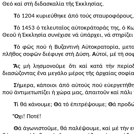
Θεό καί στή διδασκαλία τῆς Ἐκκλησίας.
Τ
ό 1204 κυριεύθηκε ἀπό τούς σταυροφόρους, 
Τ
ό 1453 ὁ τελευταῖος αὐτοκράτοράς της, ὁ Κ
Θεοῦ ἡ Ἐκκλησία συνέχισε νά ὑπάρχει, νά στηρίζει
Τ
ό φῶς πού ἡ Βυζαντινή Αὐτοκρατορία, μετ
πλῆθος σοφῶν διέφυγε στή Δύση.
Α
ὐτοί, μέ τή σ
Ἄ
ς μή λησμονοῦμε ὅτι καί κατά τήν περίο
διασώζοντας ἕνα μεγάλο μέρος τῆς ἀρχαίας σοφία
Σ
ήμερα, κάποιοι ἀπό αὐτούς πού εὐεργετήθ
πού ἀντιμετωπίζει ἡ χώρα μας, ἀπαιτοῦν καί πάλ
Τ
ί θά κάνουμε;
Θ
ά τό ἐπιτρέψουμε;
Θ
ά προδώ
Ὄ
χι! Ποτέ!
Θ
ά ἀγωνιστοῦμε, θά παλέψουμε, καί μέ τήν ε