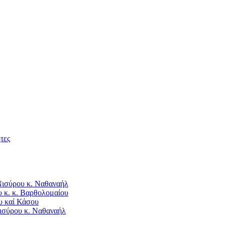
τες
Νισύρου κ. Ναθαναήλ
 κ. κ. Βαρθολομαίου
υ καί Κάσου
ισύρου κ. Ναθαναήλ