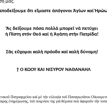
σή μας.
ἀποδείξουμε ὅτι εἴμαστε ἀπόγονοι Ἁγίων καί Ἡρώ
Ἄς δείξουμε πόσα πολλά μπορεῖ νά πετύχει
ἡ Πίστη στόν Θεό καί ἡ Ἀγάπη στήν Πατρίδα!
Σᾶς εὔχομαι καλή πρόοδο καί καλή δύναμη!
† Ο ΚΩΟΥ ΚΑΙ ΝΙΣΥΡΟΥ ΝΑΘΑΝΑΗΛ
νικοῦ Πατριαρχείου καὶ μὲ τὴν εὐλογία τοῦ Παναγιωτάτου Οἰκουμεν
αιρης ἐνημέρωσης, τοῦ ποιμνίου της γιὰ θέματα ποὺ ἀφοροῦν τὴν τοπ