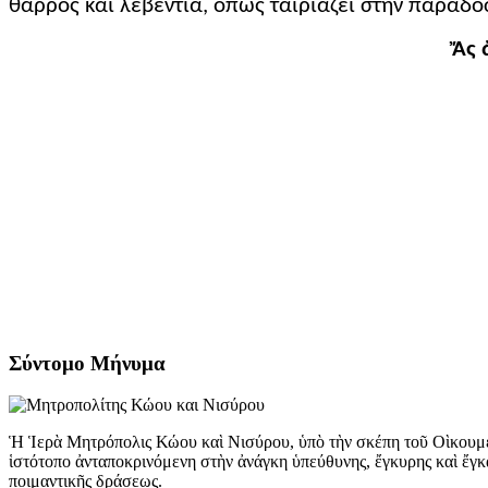
θάρρος καί λεβεντιά, ὅπως ταιριάζει στήν παράδο
Ἄς 
Σύντομο Μήνυμα
Ἡ Ἱερὰ Μητρόπολις Κώου καὶ Νισύρου, ὑπὸ τὴν σκέπη τοῦ Οὶκουμε
ἱστότοπο ἀνταποκρινόμενη στὴν ἀνάγκη ὑπεύθυνης, ἔγκυρης καὶ ἔγκ
ποιμαντικῆς δράσεως.