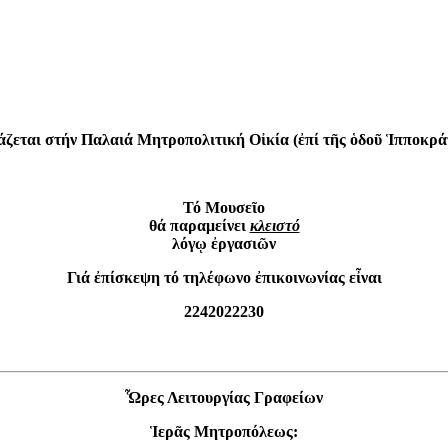
άζεται στήν Παλαιά Μητροπολιτική Οἰκία (ἐπί τῆς ὁδοῦ Ἱπποκρά
Τό Μουσεῖο
θά παραμείνει
κλειστό
λόγῳ ἐργασιῶν
Γιά ἐπίσκεψη τό τηλέφωνο ἐπικοινωνίας εἶναι
2242022230
Ὧρες Λειτουργίας Γραφείων
Ἱερᾶς Μητροπόλεως: