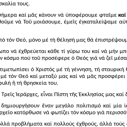
σκαλία τους.
 σήμερα καί μᾶς κάνουν νά ὑποφέρουμε φταῖμε
καί
θοῦμε νά Τοῦ μοιάσουμε, ἐμεῖς ἐγκαταλείψαμε αὐτ
 τόν Θεό, μόνο μέ τή θέλησή μας θά ἐπιστρέψουμ
ο νά ἐχθρεύεται κάθε τί γύρω του καί νά μήν μπο
 κόσμο πού τοῦ προσέφερε ὁ Θεός γιά νά ζεῖ μέσα σ
ιμετωπίσει ὁ Χριστός μέ τή γέννηση, τή σταυρική 
μέ τόν Θεό καί μεταξύ μας καί νά μᾶς προσφέρει 
φυλή ἤ τή θρησκεία του.
ρεῖς Ἱεράρχες, εἶναι Πίστη τῆς Ἐκκλησίας μας καί 
δημιουργήσουν ἕναν μεγάλο πολιτισμό καί μία ἰ
χεῖο κατόρθωσε νά φωτίζει τόν κόσμο γιά περισσότ
λλά προβλήματα καί πολλούς ἐχθρούς, ἀλλά τούς ἀ