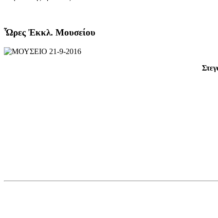
Ὧρες Ἐκκλ. Μουσείου
Στεγ