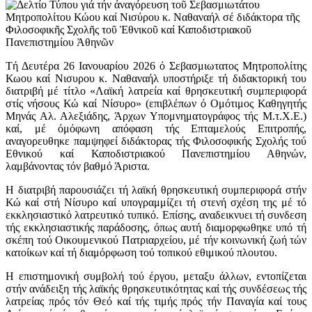
Τή Δευτέρα 26 Ιανουαρίου 2026 ό Σεβασμιωτατος Μητροπολίτης
Κωου καί Νισυρου κ. Ναθαναήλ υποστήριξε τή διδακτορική του
διατριβή μέ τίτλο «Λαϊκή λατρεία καί θρησκευτική συμπεριφορά
στίς νήσους Κώ καί Νίσυρο» (επιβλέπων ό Ομότιμος Καθηγητής
Μηνάς Αλ. Αλεξιάδης, Άρχων Υπομνηματογράφος τής Μ.τ.Χ.Ε.)
καί, μέ όμόφωνη απόφαση τής Επταμελούς Επιτροπής,
αναγορευθηκε παμψηφεί διδάκτορας τής Φιλοσοφικής Σχολής τού
Εθνικού καί Καποδιστριακού Πανεπιστημίου Αθηνών,
λαμβάνοντας τόν βαθμό Άριστα.
Η διατριβή παρουσιάζει τή λαϊκή θρησκευτική συμπεριφορά στήν
Κώ καί στή Νίσυρο καί υπογραμμίζει τή στενή σχέση της μέ τό
εκκλησιαστικό λατρευτικό τυπικό. Επίσης, αναδεικνυει τή συνδεση
τής εκκλησιαστικής παράδοσης, όπως αυτή διαμορφωθηκε υπό τή
σκέπη τού Οικουμενικού Πατριαρχείου, μέ τήν κοινωνική ζωή τών
κατοίκων καί τή διαμόρφωση τού τοπικού εθιμικού πλουτου.
Η επιστημονική συμβολή τού έργου, μεταξυ άλλων, εντοπίζεται
στήν ανάδειξη τής λαϊκής θρησκευτικότητας καί τής συνδέσεως τής
λατρείας πρός τόν Θεό καί τής τιμής πρός τήν Παναγία καί τους