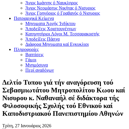
Άγιος Ιωάννης ό Ναυκληρος
Άγιος Νεομάρτυς Νικήτας ό Νισυριος
Άγιος Γρηγόριος ό Γραβανός ό Νισυριος
Πατριαρχικά Κείμενα
Μηνυματα Ὰρχής Ὶνδίκτου
Ὰποδείξεις Χριστουγέννων
Κατηχητήριοι Λόγοι Μ. Τεσσαρακοστής
Ὰποδείξεις Πάσχα
Διάφορα Μηνυματα καί Εγκυκλιοι
Πληροφορίες
Βαπτίσεις
Γάμοι
Μνημόσυνα
Περί αναδόχων
Δελτίο Τυπου γιά τήν αναγόρευση τού
Σεβασμιωτάτου Μητροπολίτου Κωου καί
Νισυρου κ. Ναθαναήλ σέ διδάκτορα τής
Φιλοσοφικής Σχολής τού Εθνικού καί
Καποδιστριακού Πανεπιστημίου Αθηνών
Τρίτη, 27 Ιανουάριος 2026