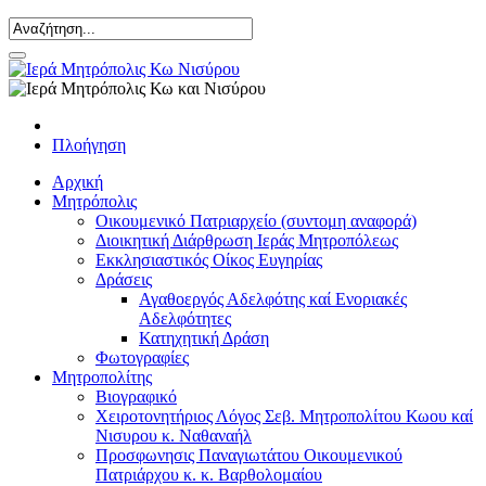
Πλοήγηση
Αρχική
Μητρόπολις
Οικουμενικό Πατριαρχείο (συντομη αναφορά)
Διοικητική Διάρθρωση Ιεράς Μητροπόλεως
Εκκλησιαστικός Οίκος Ευγηρίας
Δράσεις
Αγαθοεργός Αδελφότης καί Ενοριακές
Αδελφότητες
Κατηχητική Δράση
Φωτογραφίες
Μητροπολίτης
Βιογραφικό
Χειροτονητήριος Λόγος Σεβ. Μητροπολίτου Κωου καί
Νισυρου κ. Ναθαναήλ
Προσφωνησις Παναγιωτάτου Οικουμενικού
Πατριάρχου κ. κ. Βαρθολομαίου