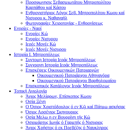
Προσφωνησις Σεβασμιωτάτου Μητροπολίτου
Καρπάθου καί Κάσου
Ενθρονιστήριος Λόγος Σεβ. Μητροπολίτου Κωου καί
Νισυρου κ. Ναθαναήλ
Φωτογραφίες Χειροτονίας - Ενθρονίσεως
Ενορίες - Ναοί
Ενορίες Kώ
Ενορίες Νισυρου
Ιερές Μονές Κώ
Ιερές Μονές Νισυρου
Ιστορία Ι. Μητροπόλεως
Συντομη Ιστορία Ιεράς Μητροπόλεως
Συγχρονη Ιστορία Ιεράς Μητροπόλεως
Επισκέψεις Οικουμενικών Πατριαρχών
Οικουμενικού Πατριάρχου Αθηναγόρα
Οικουμενικού Πατριάρχου Βαρθολομαίου
Επισκοπικός Κατάλογος Ιεράς Μητροπόλεως
Τοπική Αγιολογία
Άγιος Μελίφρων, Επίσκοπος Κωου
Οσία Ξένη
Ο Όσιος Χριστόδουλος ό εν Κῷ καί Πάτμω ασκήσας
Όσιος Αρσένιος Σκηνουριος
Οσία Μελω η εν Βουρρίνη τής Κώ
Οσιομάρτυς Ιωνάς ό Γαρμπής ό Νισυριος
Άγιος Χρήστος ό εκ Πρεβέζης ό Ναυκληρος