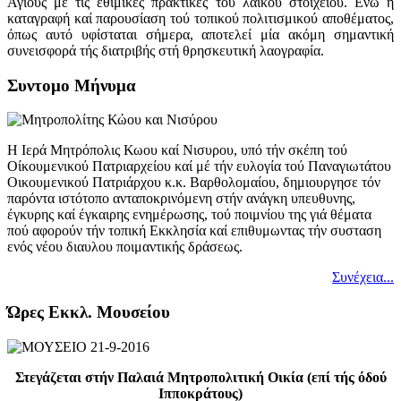
Αγίους μέ τίς εθιμικές πρακτικές τού λαϊκού στοιχείου. Ενώ η
καταγραφή καί παρουσίαση τού τοπικού πολιτισμικού αποθέματος,
όπως αυτό υφίσταται σήμερα, αποτελεί μία ακόμη σημαντική
συνεισφορά τής διατριβής στή θρησκευτική λαογραφία.
Συντομο Μήνυμα
Η Ιερά Μητρόπολις Κωου καί Νισυρου, υπό τήν σκέπη τού
Οίκουμενικού Πατριαρχείου καί μέ τήν ευλογία τού Παναγιωτάτου
Οικουμενικού Πατριάρχου κ.κ. Βαρθολομαίου, δημιουργησε τόν
παρόντα ιστότοπο ανταποκρινόμενη στήν ανάγκη υπευθυνης,
έγκυρης καί έγκαιρης ενημέρωσης, τού ποιμνίου της γιά θέματα
πού αφορούν τήν τοπική Εκκλησία καί επιθυμωντας τήν συσταση
ενός νέου διαυλου ποιμαντικής δράσεως.
Συνέχεια...
Ώρες Εκκλ. Μουσείου
Στεγάζεται στήν Παλαιά Μητροπολιτική Οικία (επί τής όδού
Ιπποκράτους)