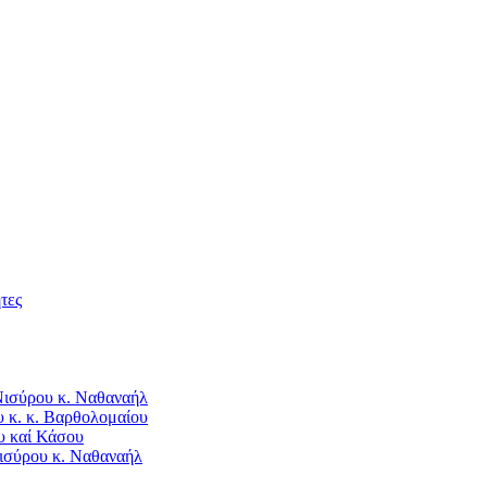
τες
Νισύρου κ. Ναθαναήλ
 κ. κ. Βαρθολομαίου
υ καί Κάσου
ισύρου κ. Ναθαναήλ