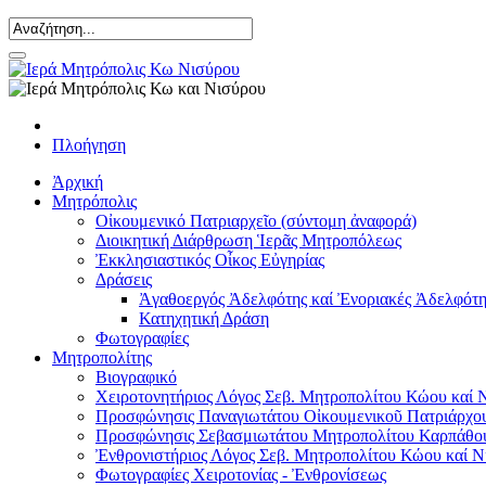
Πλοήγηση
Ἀρχική
Μητρόπολις
Οἰκουμενικό Πατριαρχεῖο (σύντομη ἀναφορά)
Διοικητική Διάρθρωση Ἱερᾶς Μητροπόλεως
Ἐκκλησιαστικός Οἶκος Εὐγηρίας
Δράσεις
Ἀγαθοεργός Ἀδελφότης καί Ἐνοριακές Ἀδελφότη
Κατηχητική Δράση
Φωτογραφίες
Μητροπολίτης
Βιογραφικό
Χειροτονητήριος Λόγος Σεβ. Μητροπολίτου Κώου καί 
Προσφώνησις Παναγιωτάτου Οἰκουμενικοῦ Πατριάρχου
Προσφώνησις Σεβασμιωτάτου Μητροπολίτου Καρπάθο
Ἐνθρονιστήριος Λόγος Σεβ. Μητροπολίτου Κώου καί Ν
Φωτογραφίες Χειροτονίας - Ἐνθρονίσεως