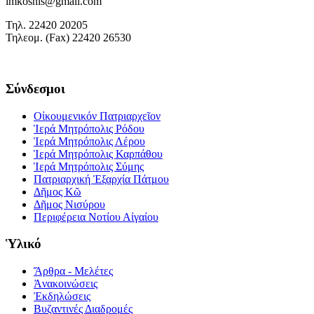
imkosnis@gmail.com
Τηλ. 22420 20205
Τηλεομ. (Fax) 22420 26530
Σύνδεσμοι
Οἰκουμενικόν Πατριαρχεῖον
Ἱερά Μητρόπολις Ρόδου
Ἱερά Μητρόπολις Λέρου
Ἱερά Μητρόπολις Καρπάθου
Ἱερά Μητρόπολις Σύμης
Πατριαρχική Ἐξαρχία Πάτμου
Δῆμος Κῶ
Δῆμος Νισύρου
Περιφέρεια Νοτίου Αἰγαίου
Ὑλικό
Ἄρθρα - Μελέτες
Ἀνακοινώσεις
Ἐκδηλώσεις
Βυζαντινές Διαδρομές