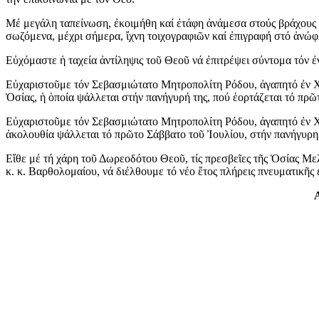
Μέ μεγάλη ταπείνωση, ἐκοιμήθη καί ἐτάφη ἀνάμεσα στούς βράχους 
σωζόμενα, μέχρι σήμερα, ἴχνη τοιχογραφιῶν καί ἐπιγραφή στό ἀνώφ
Εὐχόμαστε ἡ ταχεία ἀντίληψις τοῦ Θεοῦ νά ἐπιτρέψει σύντομα τόν 
Εὐχαριστοῦμε τόν Σεβασμιώτατο Μητροπολίτη Ρόδου, ἀγαπητό ἐν Χρι
Ὁσίας, ἡ ὁποία ψάλλεται στήν πανήγυρή της, πού ἑορτάζεται τό πρ
Εὐχαριστοῦμε τόν Σεβασμιώτατο Μητροπολίτη Ρόδου, ἀγαπητό ἐν Χρ
ἀκολουθία ψάλλεται τό πρῶτο Σάββατο τοῦ Ἰουλίου, στήν πανήγυρ
Εἴθε μέ τή χάρη τοῦ Δωρεοδότου Θεοῦ, τίς πρεσβεῖες τῆς Ὁσίας Με
κ. κ. Βαρθολομαίου, νά διέλθουμε τό νέο ἔτος πλήρεις πνευματικῆς