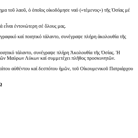
μα τοῦ λαοῦ, ὁ ὁποῖος οἰκοδόμησε ναό («τέμενος») τῆς Ὁσίας μέ
ά εἶναι ἐντονώτερη σέ ὅλους μας.
γραφικό καί ποιητικό τάλαντο, συνέγραψε πλήρη ἀκολουθία τῆς
ποιητικό τάλαντο, συνέγραψε πλήρη Ἀκολουθία τῆς Ὁσίας. Ἡ
α τῶν Μαύρων Λύκων καί συμμετέχει πλῆθος προσκυνητῶν.
ιωτάτου αὐθέντου καί δεσπότου ἡμῶν, τοῦ Οἰκουμενικοῦ Πατριάρχου
Ω