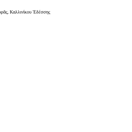
ορᾶς, Καλλινίκου Ἐδέσσης