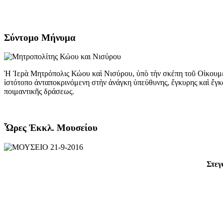
Σύντομο Μήνυμα
Ἡ Ἱερὰ Μητρόπολις Κώου καὶ Νισύρου, ὑπὸ τὴν σκέπη τοῦ Οὶκουμε
ἱστότοπο ἀνταποκρινόμενη στὴν ἀνάγκη ὑπεύθυνης, ἔγκυρης καὶ ἔγκ
ποιμαντικῆς δράσεως.
Ὧρες Ἐκκλ. Μουσείου
Στεγ