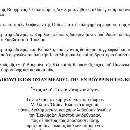
τῆς Βουρρίνας. Ὁ τόπος ὅμως δέν λησμονήθηκε, ἀλλά ἔγινε προσκύνη
λιο.
ἐντοπισμό τῶν λειψάνων τῆς Ὁσίας ὥστε ἡ εὐλογημένη παρουσία της ν
στῷ ἀδελφό, κ. Κύριλλο, ὁ ὁποῖος διακρινόμενος ἀπό ἰδιαίτερο συγ
ῶτο Σάββατο τοῦ Ἰουλίου.
ιστῷ ἀδελφό, κ.κ. Κύριλλο, πού ἔχοντας ἰδιαίτερο συγγραφικό καί 
η πού ὀργανώνεται ἀπό τήν Ἱερά Μητρόπολη καί τή δραστήρια ὁμάδ
λοῦς τῆς ἐν τῇ Βουρρίνῃ τῆς Κῶ καί τίς θεοπειθεῖς εὐχές τοῦ Παναγ
 εὐφροσύνης καί καρποφορίας.
ΑΠΟΛΥΤΙΚΙΟΝ ΟΣΙΑΣ ΜΕΛΟΥΣ ΤΗΣ ΕΝ ΒΟΥΡΡΙΝῌ ΤΗΣ Κ
Ἦχος πλ.α' . Τόν συνάναρχον λόγον.
Τήν φιλέρημον κόρην, ὕμνοις τιμήσωμεν,
Μελώ τήν Ὁσίαν, Κώου τό καύχημα,
πόνοις διαλάμψασαν, καί χάριν λαβοῦσαν ἄνωθεν·
τήν Ἐκκλησίαν Χριστοῦ φαιδρύνασαν,
τοῖς δέ πιστοῖς τοῖς προσιοῦσιν αὐτῇ,
προχέουσαν εὐωδίας ἰάσεων· αἰτουμένην