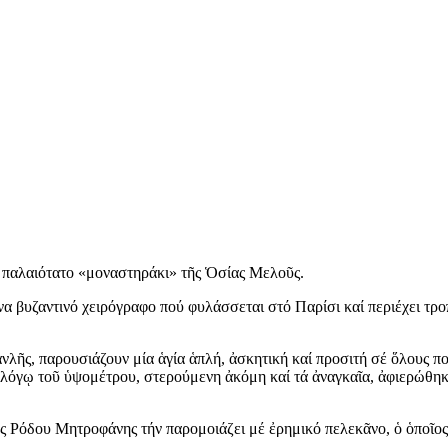
ό παλαιότατο «μοναστηράκι» τῆς Ὁσίας Μελοῦς.
να βυζαντινό χειρόγραφο πού φυλάσσεται στό Παρίσι καί περιέχει τρ
νλῆς, παρουσιάζουν μία ἁγία ἁπλή, ἀσκητική καί προσιτή σέ ὅλους π
 λόγῳ τοῦ ὑψομέτρου, στερούμενη ἀκόμη καί τά ἀναγκαῖα, ἀφιερώθηκ
 Ρόδου Μητροφάνης τήν παρομοιάζει μέ ἐρημικό πελεκᾶνο, ὁ ὁποῖος