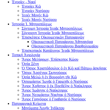
Ἐνορίες - Ναοί
Ἐνορίες Kῶ
Ἐνορίες Νισύρου
Ἱερές Μονές Κῶ
Ἱερές Μονές Νισύρου
Ἱστορία Ἱ. Μητροπόλεως
Σύντομη Ἱστορία Ἱερᾶς Μητροπόλεως
Σύγχρονη Ἱστορία Ἱερᾶς Μητροπόλεως
Ἐπισκέψεις Οἰκουμενικῶν Πατριαρχῶν
Οἰκουμενικοῦ Πατριάρχου Ἀθηναγόρα
Οἰκουμενικοῦ Πατριάρχου Βαρθολομαίου
Ἐπισκοπικός Κατάλογος Ἱερᾶς Μητροπόλεως
Τοπική Ἁγιολογία
Ἅγιος Μελίφρων, Ἐπίσκοπος Κώου
Ὁσία Ξένη
Ὁ Ὅσιος Χριστόδουλος ὁ ἐν Κῷ καί Πάτμῳ ἀσκήσας
Ὅσιος Ἀρσένιος Σκηνούριος
Ὁσία Μελώ ἡ ἐν Βουρρίνῃ τῆς Κῶ
Ὁσιομάρτυς Ἰωνᾶς ὁ Γαρμπῆς ὁ Νισύριος
Ἅγιος Χρῆστος ὁ ἐκ Πρεβέζης ὁ Ναύκληρος
Ἅγιος Ἰωάννης ὁ Ναύκληρος
Ἅγιος Νεομάρτυς Νικήτας ὁ Νισύριος
Ἅγιος Γρηγόριος ὁ Γραβανός ὁ Νισύριος
Πατριαρχικά Κείμενα
Μηνύματα Ὰρχῆς Ὶνδίκτου