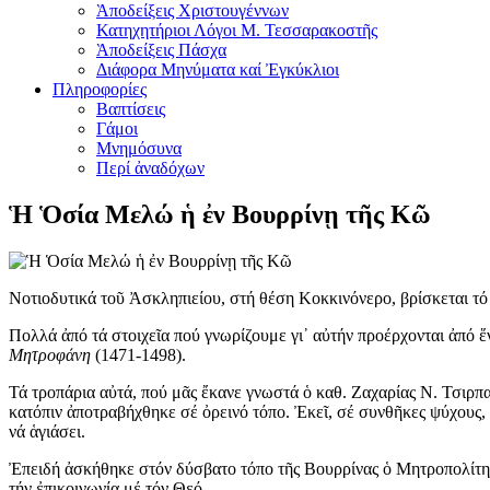
Ὰποδείξεις Χριστουγέννων
Κατηχητήριοι Λόγοι Μ. Τεσσαρακοστῆς
Ὰποδείξεις Πάσχα
Διάφορα Μηνύματα καί Ἐγκύκλιοι
Πληροφορίες
Βαπτίσεις
Γάμοι
Μνημόσυνα
Περί ἀναδόχων
Ἡ Ὁσία Μελώ ἡ ἐν Βουρρίνῃ τῆς Κῶ
Νοτιοδυτικά τοῦ Ἀσκληπιείου, στή θέση Κοκκινόνερο, βρίσκεται τ
Πολλά ἀπό τά στοιχεῖα πού γνωρίζουμε γι᾿ αὐτήν προέρχονται ἀπό ἕ
Μητροφάνη
(1471-1498).
Τά τροπάρια αὐτά, πού μᾶς ἔκανε γνωστά ὁ καθ. Ζαχαρίας Ν. Τσιρπα
κατόπιν ἀποτραβήχθηκε σέ ὀρεινό τόπο. Ἐκεῖ, σέ συνθῆκες ψύχους,
νά ἁγιάσει.
Ἐπειδή ἀσκήθηκε στόν δύσβατο τόπο τῆς Βουρρίνας ὁ Μητροπολίτης
τήν ἐπικοινωνία μέ τόν Θεό.