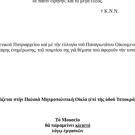
δέ πᾶσιν εἰρήνην, καί τό μέγα ἔλεος.
† Κ.Ν.Ν.
νικοῦ Πατριαρχείου καὶ μὲ τὴν εὐλογία τοῦ Παναγιωτάτου Οἰκουμεν
αιρης ἐνημέρωσης, τοῦ ποιμνίου της γιὰ θέματα ποὺ ἀφοροῦν τὴν τοπ
άζεται στήν Παλαιά Μητροπολιτική Οἰκία (ἐπί τῆς ὁδοῦ Ἱπποκρά
Τό Μουσεῖο
θά παραμείνει
κλειστό
λόγῳ ἐργασιῶν