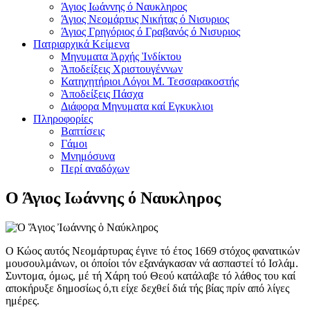
Άγιος Ιωάννης ό Ναυκληρος
Άγιος Νεομάρτυς Νικήτας ό Νισυριος
Άγιος Γρηγόριος ό Γραβανός ό Νισυριος
Πατριαρχικά Κείμενα
Μηνυματα Ὰρχής Ὶνδίκτου
Ὰποδείξεις Χριστουγέννων
Κατηχητήριοι Λόγοι Μ. Τεσσαρακοστής
Ὰποδείξεις Πάσχα
Διάφορα Μηνυματα καί Εγκυκλιοι
Πληροφορίες
Βαπτίσεις
Γάμοι
Μνημόσυνα
Περί αναδόχων
Ο Άγιος Ιωάννης ό Ναυκληρος
Ο Κώος αυτός Νεομάρτυρας έγινε τό έτος 1669 στόχος φανατικών
μουσουλμάνων, οι όποίοι τόν εξανάγκασαν νά ασπαστεί τό Ισλάμ.
Συντομα, όμως, μέ τή Χάρη τού Θεού κατάλαβε τό λάθος του καί
αποκήρυξε δημοσίως ό,τι είχε δεχθεί διά τής βίας πρίν από λίγες
ημέρες.