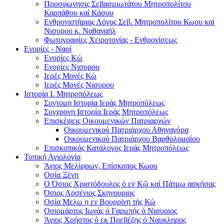
Προσφωνησις Σεβασμιωτάτου Μητροπολίτου
Καρπάθου καί Κάσου
Ενθρονιστήριος Λόγος Σεβ. Μητροπολίτου Κωου καί
Νισυρου κ. Ναθαναήλ
Φωτογραφίες Χειροτονίας - Ενθρονίσεως
Ενορίες - Ναοί
Ενορίες Kώ
Ενορίες Νισυρου
Ιερές Μονές Κώ
Ιερές Μονές Νισυρου
Ιστορία Ι. Μητροπόλεως
Συντομη Ιστορία Ιεράς Μητροπόλεως
Συγχρονη Ιστορία Ιεράς Μητροπόλεως
Επισκέψεις Οικουμενικών Πατριαρχών
Οικουμενικού Πατριάρχου Αθηναγόρα
Οικουμενικού Πατριάρχου Βαρθολομαίου
Επισκοπικός Κατάλογος Ιεράς Μητροπόλεως
Τοπική Αγιολογία
Άγιος Μελίφρων, Επίσκοπος Κωου
Οσία Ξένη
Ο Όσιος Χριστόδουλος ό εν Κῷ καί Πάτμω ασκήσας
Όσιος Αρσένιος Σκηνουριος
Οσία Μελω η εν Βουρρίνη τής Κώ
Οσιομάρτυς Ιωνάς ό Γαρμπής ό Νισυριος
Άγιος Χρήστος ό εκ Πρεβέζης ό Ναυκληρος