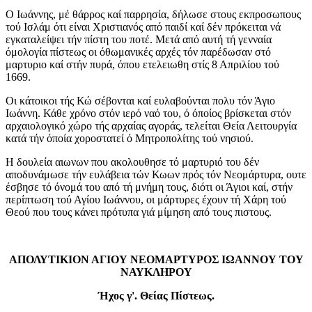
Ο Ιωάννης, μέ θάρρος καί παρρησία, δήλωσε στους εκπροσωπους
τού Ισλάμ ότι είναι Χριστιανός από παιδί καί δέν πρόκειται νά
εγκαταλείψει τήν πίστη του ποτέ. Μετά από αυτή τή γενναία
όμολογία πίστεως οι όθωμανικές αρχές τόν παρέδωσαν στό
μαρτυριο καί στήν πυρά, όπου ετελειωθη στίς 8 Απριλίου τού
1669.
Οι κάτοικοι τής Κώ σέβονται καί ευλαβούνται πολυ τόν Άγιο
Ιωάννη. Κάθε χρόνο στόν ιερό ναό του, ό όποίος βρίσκεται στόν
αρχαιολογικό χώρο τής αρχαίας αγοράς, τελείται Θεία Λειτουργία
κατά τήν όποία χοροστατεί ό Μητροπολίτης τού νησιού.
Η δουλεία αιωνων που ακολουθησε τό μαρτυριό του δέν
αποδυνάμωσε τήν ευλάβεια τών Κωων πρός τόν Νεομάρτυρα, ουτε
έσβησε τό όνομά του από τή μνήμη τους, διότι οι Άγιοι καί, στήν
περίπτωση τού Αγίου Ιωάννου, οι μάρτυρες έχουν τή Χάρη τού
Θεού που τους κάνει πρότυπα γιά μίμηση από τους πιστους.
ΑΠΟΛΥΤΙΚΙΟΝ ΑΓΙΟΥ ΝΕΟΜΑΡΤΥΡΟΣ ΙΩΑΝΝΟΥ ΤΟΥ
ΝΑΥΚΛΗΡΟΥ
Ήχος γ'. Θείας Πίστεως.