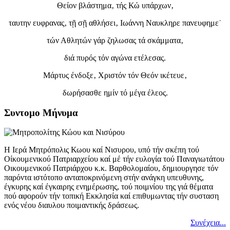
Θείον βλάστημα‚ τής Κώ υπάρχων‚
ταυτην ευφρανας‚ τῇ σῇ αθλήσει‚ Ιωάννη Ναυκληρε πανευφημε˙
τών Αθλητών γάρ ζηλωσας τά σκάμματα‚
διά πυρός τόν αγώνα ετέλεσας.
Μάρτυς ένδοξε‚ Χριστόν τόν Θεόν ικέτευε‚
δωρήσασθε ημίν τό μέγα έλεος.
Συντομο Μήνυμα
Η Ιερά Μητρόπολις Κωου καί Νισυρου, υπό τήν σκέπη τού
Οίκουμενικού Πατριαρχείου καί μέ τήν ευλογία τού Παναγιωτάτου
Οικουμενικού Πατριάρχου κ.κ. Βαρθολομαίου, δημιουργησε τόν
παρόντα ιστότοπο ανταποκρινόμενη στήν ανάγκη υπευθυνης,
έγκυρης καί έγκαιρης ενημέρωσης, τού ποιμνίου της γιά θέματα
πού αφορούν τήν τοπική Εκκλησία καί επιθυμωντας τήν συσταση
ενός νέου διαυλου ποιμαντικής δράσεως.
Συνέχεια...