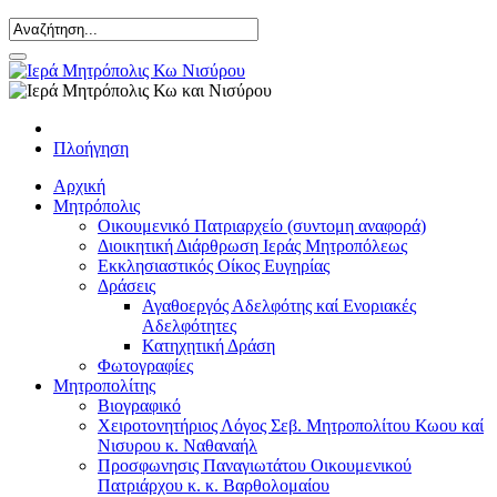
Πλοήγηση
Αρχική
Μητρόπολις
Οικουμενικό Πατριαρχείο (συντομη αναφορά)
Διοικητική Διάρθρωση Ιεράς Μητροπόλεως
Εκκλησιαστικός Οίκος Ευγηρίας
Δράσεις
Αγαθοεργός Αδελφότης καί Ενοριακές
Αδελφότητες
Κατηχητική Δράση
Φωτογραφίες
Μητροπολίτης
Βιογραφικό
Χειροτονητήριος Λόγος Σεβ. Μητροπολίτου Κωου καί
Νισυρου κ. Ναθαναήλ
Προσφωνησις Παναγιωτάτου Οικουμενικού
Πατριάρχου κ. κ. Βαρθολομαίου