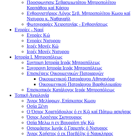
Προσφωνησις Σεβασμιωτάτου Μητροπολίτου
Καρπάθου καί Κάσου
Ενθρονιστήριος Λόγος Σεβ. Μητροπολίτου Κωου καί
Νισυρου κ. Ναθαναήλ
Φωτογραφίες Χειροτονίας - Ενθρονίσεως
Ενορίες - Ναοί
Ενορίες Kώ
Ενορίες Νισυρου
Ιερές Μονές Κώ
Ιερές Μονές Νισυρου
Ιστορία Ι. Μητροπόλεως
Συντομη Ιστορία Ιεράς Μητροπόλεως
Συγχρονη Ιστορία Ιεράς Μητροπόλεως
Επισκέψεις Οικουμενικών Πατριαρχών
Οικουμενικού Πατριάρχου Αθηναγόρα
Οικουμενικού Πατριάρχου Βαρθολομαίου
Επισκοπικός Κατάλογος Ιεράς Μητροπόλεως
Τοπική Αγιολογία
Άγιος Μελίφρων, Επίσκοπος Κωου
Οσία Ξένη
Ο Όσιος Χριστόδουλος ό εν Κῷ καί Πάτμω ασκήσας
Όσιος Αρσένιος Σκηνουριος
Οσία Μελω η εν Βουρρίνη τής Κώ
Οσιομάρτυς Ιωνάς ό Γαρμπής ό Νισυριος
Άγιος Χρήστος ό εκ Πρεβέζης ό Ναυκληρος