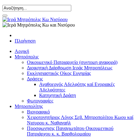
Πλοήγηση
Αρχική
Μητρόπολις
Οικουμενικό Πατριαρχείο (συντομη αναφορά)
Διοικητική Διάρθρωση Ιεράς Μητροπόλεως
Εκκλησιαστικός Οίκος Ευγηρίας
Δράσεις
Αγαθοεργός Αδελφότης καί Ενοριακές
Αδελφότητες
Κατηχητική Δράση
Φωτογραφίες
Μητροπολίτης
Βιογραφικό
Χειροτονητήριος Λόγος Σεβ. Μητροπολίτου Κωου καί
Νισυρου κ. Ναθαναήλ
Προσφωνησις Παναγιωτάτου Οικουμενικού
Πατριάρχου κ. κ. Βαρθολομαίου