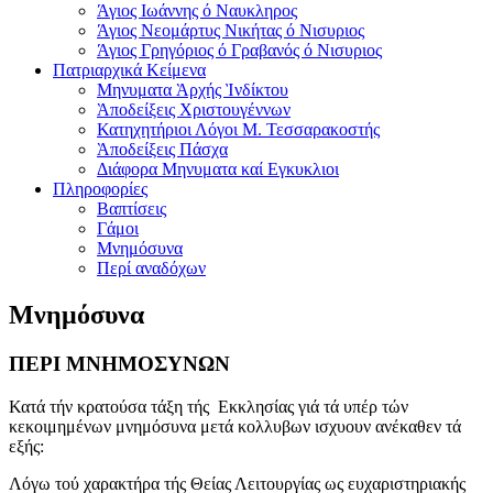
Άγιος Ιωάννης ό Ναυκληρος
Άγιος Νεομάρτυς Νικήτας ό Νισυριος
Άγιος Γρηγόριος ό Γραβανός ό Νισυριος
Πατριαρχικά Κείμενα
Μηνυματα Ὰρχής Ὶνδίκτου
Ὰποδείξεις Χριστουγέννων
Κατηχητήριοι Λόγοι Μ. Τεσσαρακοστής
Ὰποδείξεις Πάσχα
Διάφορα Μηνυματα καί Εγκυκλιοι
Πληροφορίες
Βαπτίσεις
Γάμοι
Μνημόσυνα
Περί αναδόχων
Μνημόσυνα
ΠΕΡΙ ΜΝΗΜΟΣΥΝΩΝ
Κατά τήν κρατούσα τάξη τής Εκκλησίας γιά τά υπέρ τών
κεκοιμημένων μνημόσυνα μετά κολλυβων ισχυουν ανέκαθεν τά
εξής:
Λόγω τού χαρακτήρα τής Θείας Λειτουργίας ως ευχαριστηριακής