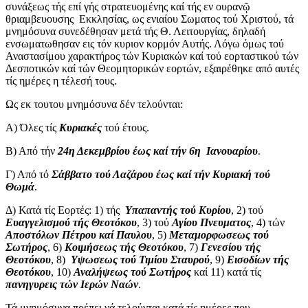
συνάξεως τής επί γής στρατευομένης καί τής εν ουρανῷ
θριαμβευουσης Εκκλησίας, ως ενιαίου Σωματος τού Χριστού, τά
μνημόσυνα συνεδέθησαν μετά τής Θ. Λειτουργίας, δηλαδή
ενσωματωθησαν εις τόν κυριον κορμόν Αυτής. Λόγω όμως τού
Αναστασίμου χαρακτήρος τών Κυριακών καί τού εορταστικού τών
Δεσποτικών καί τών Θεομητορικών εορτών, εξαιρέθηκε από αυτές
τίς ημέρες η τέλεσή τους.
Ως εκ τουτου μνημόσυνα δέν τελούνται:
Α) Όλες τίς
Κυριακές
τού έτους.
Β) Από τήν
24η Δεκεμβρίου έως καί τήν 6η Ιανουαρίου
.
Γ) Από τό
Σάββατο τού Λαζάρου έως καί τήν Κυριακή τού
Θωμά
.
Δ) Κατά τίς Εορτές: 1) τής
Υπαπαντής τού Κυρίου
, 2) τού
Ευαγγελισμού τής Θεοτόκου
, 3) τού
Αγίου Πνευματος
, 4) τών
Αποστόλων Πέτρου καί Παυλου
, 5)
Μεταμορφωσεως τού
Σωτήρος
, 6)
Κοιμήσεως τής Θεοτόκου
, 7)
Γενεσίου τής
Θεοτόκου
, 8)
Υψωσεως τού Τιμίου Σταυρού
, 9)
Εισοδίων τής
Θεοτόκου
, 10)
Αναλήψεως τού Σωτήρος
καί 11) κατά τίς
πανηγυρεις τών Ιερών Ναών
.
Τά μνημόσυνα πρέπει νά τελούνται κατά τίς ημέρες που