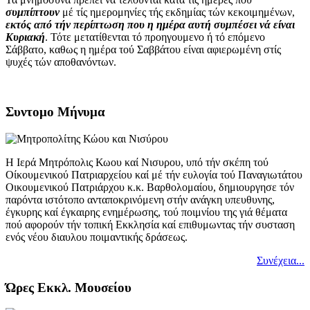
συμπίπτουν
μέ τίς ημερομηνίες τής εκδημίας τών κεκοιμημένων,
εκτός από τήν περίπτωση που η ημέρα αυτή συμπέσει νά είναι
Κυριακή
. Τότε μετατίθενται τό προηγουμενο ή τό επόμενο
Σάββατο, καθως η ημέρα τού Σαββάτου είναι αφιερωμένη στίς
ψυχές τών αποθανόντων.
Συντομο Μήνυμα
Η Ιερά Μητρόπολις Κωου καί Νισυρου, υπό τήν σκέπη τού
Οίκουμενικού Πατριαρχείου καί μέ τήν ευλογία τού Παναγιωτάτου
Οικουμενικού Πατριάρχου κ.κ. Βαρθολομαίου, δημιουργησε τόν
παρόντα ιστότοπο ανταποκρινόμενη στήν ανάγκη υπευθυνης,
έγκυρης καί έγκαιρης ενημέρωσης, τού ποιμνίου της γιά θέματα
πού αφορούν τήν τοπική Εκκλησία καί επιθυμωντας τήν συσταση
ενός νέου διαυλου ποιμαντικής δράσεως.
Συνέχεια...
Ώρες Εκκλ. Μουσείου