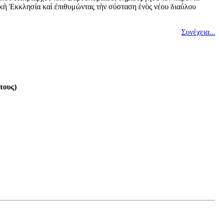
ικὴ Ἐκκλησία καὶ ἐπιθυμώντας τὴν σύσταση ἑνὸς νέου διαύλου
Συνέχεια...
τους)