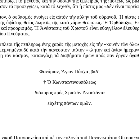
κτηρίζει τό μέγεθος καί τήν οὐσίαν τῆς ἐμπειρίας τῆς πίστεως ὡς β
σον τό προσεγγίζει, κατά τό λεχθέν, ὅτι ἡ πίστις μας «δέν εἶναι πορ
, ὁ σεβασμός ἀνοίγει εἰς αὐτόν τήν πύλην τοῦ οὐρανοῦ. Ἡ πίστις ε
 τῆς ὑψίστης θείας δωρεᾶς τῆς κατά χάριν θεώσεως. Ἡ Ὀρθόδοξος Ἐκ
ός καί προορισμός. Ἡ Ἀνάστασις τοῦ Χριστοῦ εἶναι εὐαγγέλιον ἐλευθερ
γίου Πνεύματος.
ἔμπλεοι τῆς πεπληρωμένης χαρᾶς τῆς μετοχῆς εἰς τήν «κοινήν τῶν ὅλω
 μεμνημένοι δέ κατά τήν πανέορτον ταύτην «κλητήν καί ἁγίαν ἡμέρα
εύῃ τόν κόσμον, καταυγάζῃ τά διαβήματα ἡμῶν πρός πᾶν ἔργον ἀγα
Φανάριον, Ἅγιον Πάσχα ,βκδ´
† Ὁ Κωνσταντινουπόλεως
διάπυρος πρός Χριστόν Ἀναστάντα
εὐχέτης πάντων ὑμῶν.
νικοῦ Πατριαρχείου καὶ μὲ τὴν εὐλογία τοῦ Παναγιωτάτου Οἰκουμεν