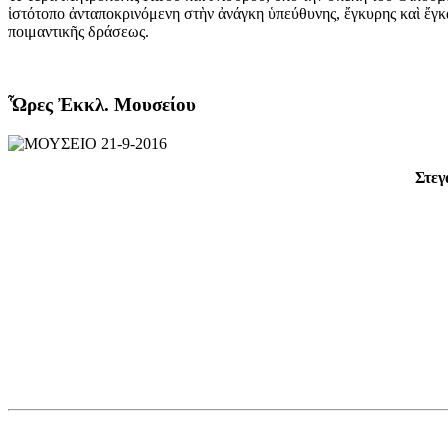
ἱστότοπο ἀνταποκρινόμενη στὴν ἀνάγκη ὑπεύθυνης, ἔγκυρης καὶ ἔγκ
ποιμαντικῆς δράσεως.
Ὧρες Ἐκκλ. Μουσείου
Στεγ