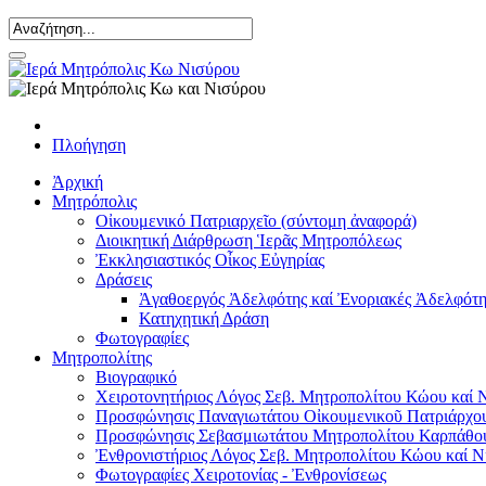
Πλοήγηση
Ἀρχική
Μητρόπολις
Οἰκουμενικό Πατριαρχεῖο (σύντομη ἀναφορά)
Διοικητική Διάρθρωση Ἱερᾶς Μητροπόλεως
Ἐκκλησιαστικός Οἶκος Εὐγηρίας
Δράσεις
Ἀγαθοεργός Ἀδελφότης καί Ἐνοριακές Ἀδελφότη
Κατηχητική Δράση
Φωτογραφίες
Μητροπολίτης
Βιογραφικό
Χειροτονητήριος Λόγος Σεβ. Μητροπολίτου Κώου καί 
Προσφώνησις Παναγιωτάτου Οἰκουμενικοῦ Πατριάρχου
Προσφώνησις Σεβασμιωτάτου Μητροπολίτου Καρπάθο
Ἐνθρονιστήριος Λόγος Σεβ. Μητροπολίτου Κώου καί Ν
Φωτογραφίες Χειροτονίας - Ἐνθρονίσεως