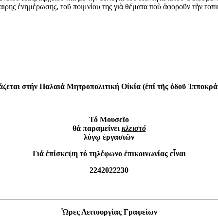
αιρης ἐνημέρωσης, τοῦ ποιμνίου της γιὰ θέματα ποὺ ἀφοροῦν τὴν τοπ
άζεται στήν Παλαιά Μητροπολιτική Οἰκία (ἐπί τῆς ὁδοῦ Ἱπποκρά
Τό Μουσεῖο
θά παραμείνει
κλειστό
λόγῳ ἐργασιῶν
Γιά ἐπίσκεψη τό τηλέφωνο ἐπικοινωνίας εἶναι
2242022230
Ὧρες Λειτουργίας Γραφείων