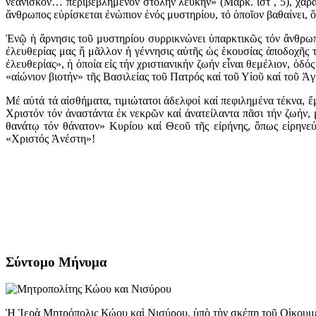
νεανίσκον… περιβεβλημένον στολήν λευκήν» (Μάρκ. ιστ΄, 5), χαρα
ἄνθρωπος εὑρίσκεται ἐνώπιον ἑνός μυστηρίου, τό ὁποῖον βαθαίνει, ὅ
Ἐνῷ ἡ ἄρνησις τοῦ μυστηρίου συρρικνώνει ὑπαρκτικῶς τόν ἄνθρωπον
ἐλευθερίας μας ἤ μᾶλλον ἡ γέννησις αὐτῆς ὡς ἑκουσίας ἀποδοχῆς
ἐλευθερίας», ἡ ὁποία εἰς τήν χριστιανικήν ζωήν εἶναι θεμέλιον, ὁδ
«αἰώνιον βιοτήν» τῆς Βασιλείας τοῦ Πατρός καί τοῦ Υἱοῦ καί τοῦ Ἁ
Μέ αὐτά τά αἰσθήματα, τιμιώτατοι ἀδελφοί καί πεφιλημένα τέκνα, 
Χριστόν τόν ἀναστάντα ἐκ νεκρῶν καί ἀνατείλαντα πᾶσι τήν ζωήν,
θανάτῳ τόν θάνατον» Κυρίου καί Θεοῦ τῆς εἰρήνης, ὅπως εἰρην
«Χριστός Ἀνέστη»!
Σύντομο Μήνυμα
Ἡ Ἱερὰ Μητρόπολις Κώου καὶ Νισύρου, ὑπὸ τὴν σκέπη τοῦ Οὶκουμε