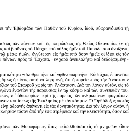
ύξει τήν Ἑβδομάδα τῶν Παθῶν τοῦ Κυρίου, ἰδού, εὐφραινόμεθα τῇ
ώσεως τῶν πάντων καί τῆς πληρώσεως τῆς Θείας Οἰκονομίας ἐν τῇ
ς καί βιοῦντες τό Πάσχα, «τό πύλας ἡμῖν τοῦ Παραδείσου ἀνοίξαν»,
ῷ μέσῳ ἡμῶν, ἐγγύτερον εἰς ἡμᾶς ἀπό ὅσον ἡμεῖς οἱ ἴδιοι εἰς τόν
τῶν πάντων πρός τά Ἔσχατα, «ἐν χαρᾷ ἀνεκλαλήτῳ καί δεδοξασμένῃ»
υματικότητα «σκυθρωπήν» καί «φθινοπωρινήν». Εὐστόχως ἐπαινεῖται
 ὅμως ἡ πίστις αὐτή νά λησμονῇ, ὅτι ἡ πορεία πρός τήν Ἀνάστασιν
ξίαν τοῦ Σταυροῦ χωρίς τήν Ἀνάστασιν. Διά τόν λόγον αὐτόν, εἰς τό
ν ἀγῶνα ἐναντίον τῆς παρουσίας ἐν τῷ κόσμῳ καί τῶν συνεπειῶν του,
ακόν, δι᾿ ἀδιαφορίαν περί τῆς πορείας τῶν ἀνθρωπίνων πραγμάτων.
νδυνον ταυτίσεως τῆς Ἐκκλησίας μέ τόν κόσμον. Ὁ Ὀρθόδοξος πιστός
ίνῃ ἀδρανής ἀπέναντι εἰς τάς ἀρνητικότητας. Διά τόν λόγον αὐτόν, ἡ
λησίαν τόσον ἀπό τήν ἐσωστρέφειαν καί τήν κλειστότητα, ὅσον καί
σαν» τῶν Μυροφόρων, ὅταν, «εἰσελθοῦσαι εἰς τό μνημεῖον εἶδον