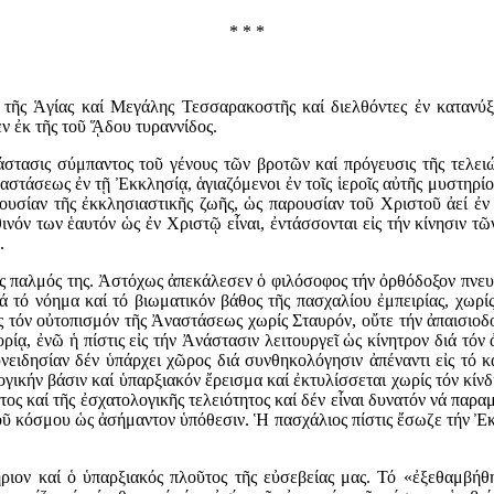
* * *
ν τῆς Ἁγίας καί Μεγάλης Τεσσαρακοστῆς καί διελθόντες ἐν καταν
 ἐκ τῆς τοῦ ᾍδου τυραννίδος.
στασις σύμπαντος τοῦ γένους τῶν βροτῶν καί πρόγευσις τῆς τελει
στάσεως ἐν τῇ Ἐκκλησίᾳ, ἁγιαζόμενοι ἐν τοῖς ἱεροῖς αὐτῆς μυστηρίοι
ουσίαν τῆς ἐκκλησιαστικῆς ζωῆς, ὡς παρουσίαν τοῦ Χριστοῦ ἀεί ἐν τ
θινόν των ἑαυτόν ὡς ἐν Χριστῷ εἶναι, ἐντάσσονται εἰς τήν κίνησιν 
.
ος παλμός της. Ἀστόχως ἀπεκάλεσεν ὁ φιλόσοφος τήν ὀρθόδοξον πνε
τό νόημα καί τό βιωματικόν βάθος τῆς πασχαλίου ἐμπειρίας, χωρίς
ς τόν οὐτοπισμόν τῆς Ἀναστάσεως χωρίς Σταυρόν, οὔτε τήν ἀπαισιοδο
ορίᾳ, ἐνῶ ἡ πίστις εἰς τήν Ἀνάστασιν λειτουργεῖ ὡς κίνητρον διά τό
ειδησίαν δέν ὑπάρχει χῶρος διά συνθηκολόγησιν ἀπέναντι εἰς τό κ
λογικήν βάσιν καί ὑπαρξιακόν ἔρεισμα καί ἐκτυλίσσεται χωρίς τόν κί
ος καί τῆς ἐσχατολογικῆς τελειότητος καί δέν εἶναι δυνατόν νά παραμε
ῦ κόσμου ὡς ἀσήμαντον ὑπόθεσιν. Ἡ πασχάλιος πίστις ἔσωζε τήν Ἐκκ
ιον καί ὁ ὑπαρξιακός πλοῦτος τῆς εὐσεβείας μας. Τό «ἐξεθαμβήθη