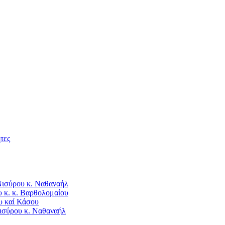
τες
Νισύρου κ. Ναθαναήλ
 κ. κ. Βαρθολομαίου
υ καί Κάσου
ισύρου κ. Ναθαναήλ