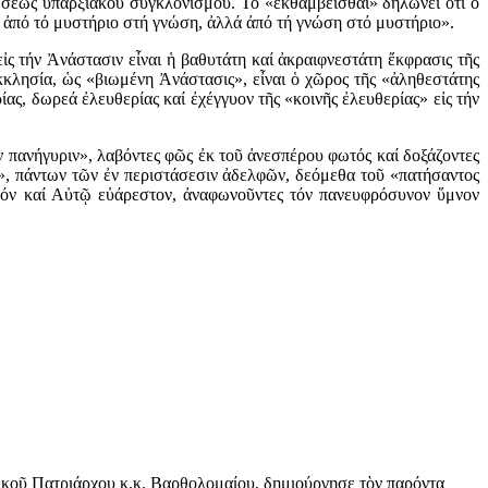
ιώσεως ὑπαρξιακοῦ συγκλονισμοῦ. Τό «ἐκθαμβεῖσθαι» δηλώνει ὅτι ὁ
εία ἀπό τό μυστήριο στή γνώση, ἀλλά ἀπό τή γνώση στό μυστήριο».
ἰς τήν Ἀνάστασιν εἶναι ἡ βαθυτάτη καί ἀκραιφνεστάτη ἔκφρασις τῆς
κλησία, ὡς «βιωμένη Ἀνάστασις», εἶναι ὁ χῶρος τῆς «ἀληθεστάτης
ίας, δωρεά ἐλευθερίας καί ἐχέγγυον τῆς «κοινῆς ἐλευθερίας» εἰς τήν
ν πανήγυριν», λαβόντες φῶς ἐκ τοῦ ἀνεσπέρου φωτός καί δοξάζοντες
ν», πάντων τῶν ἐν περιστάσεσιν ἀδελφῶν, δεόμεθα τοῦ «πατήσαντος
θόν καί Αὐτῷ εὐάρεστον, ἀναφωνοῦντες τόν πανευφρόσυνον ὕμνον
ικοῦ Πατριάρχου κ.κ. Βαρθολομαίου, δημιούργησε τὸν παρόντα