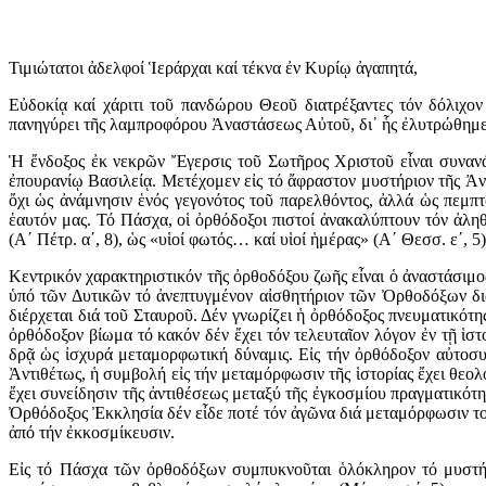
Τιμιώτατοι ἀδελφοί Ἱεράρχαι καί τέκνα ἐν Κυρίῳ ἀγαπητά,
Εὐδοκίᾳ καί χάριτι τοῦ πανδώρου Θεοῦ διατρέξαντες τόν δόλιχο
πανηγύρει τῆς λαμπροφόρου Ἀναστάσεως Αὐτοῦ, δι᾿ ἧς ἐλυτρώθημεν
Ἡ ἔνδοξος ἐκ νεκρῶν Ἔγερσις τοῦ Σωτῆρος Χριστοῦ εἶναι συνανά
ἐπουρανίῳ Βασιλείᾳ. Μετέχομεν εἰς τό ἄφραστον μυστήριον τῆς Ἀνα
ὄχι ὡς ἀνάμνησιν ἑνός γεγονότος τοῦ παρελθόντος, ἀλλά ὡς πεμπτ
ἑαυτόν μας. Τό Πάσχα, οἱ ὀρθόδοξοι πιστοί ἀνακαλύπτουν τόν ἀλη
(Α΄ Πέτρ. α΄, 8), ὡς «υἱοί φωτός… καί υἱοί ἡμέρας» (Α΄ Θεσσ. ε΄, 5)
Κεντρικόν χαρακτηριστικόν τῆς ὀρθοδόξου ζωῆς εἶναι ὁ ἀναστάσιμ
ὑπό τῶν Δυτικῶν τό ἀνεπτυγμένον αἰσθητήριον τῶν Ὀρθοδόξων διά 
διέρχεται διά τοῦ Σταυροῦ. Δέν γνωρίζει ἡ ὀρθόδοξος πνευματικότη
ὀρθόδοξον βίωμα τό κακόν δέν ἔχει τόν τελευταῖον λόγον ἐν τῇ ἱστ
δρᾷ ὡς ἰσχυρά μεταμορφωτική δύναμις. Εἰς τήν ὀρθόδοξον αὐτοσυν
Ἀντιθέτως, ἡ συμβολή εἰς τήν μεταμόρφωσιν τῆς ἱστορίας ἔχει θεο
ἔχει συνείδησιν τῆς ἀντιθέσεως μεταξύ τῆς ἐγκοσμίου πραγματικότητ
Ὀρθόδοξος Ἐκκλησία δέν εἶδε ποτέ τόν ἀγῶνα διά μεταμόρφωσιν το
ἀπό τήν ἐκκοσμίκευσιν.
Εἰς τό Πάσχα τῶν ὀρθοδόξων συμπυκνοῦται ὁλόκληρον τό μυστήρ