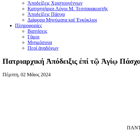
Ὰποδείξεις Χριστουγέννων
Κατηχητήριοι Λόγοι Μ. Τεσσαρακοστῆς
Ὰποδείξεις Πάσχα
Διάφορα Μηνύματα καί Ἐγκύκλιοι
Πληροφορίες
Βαπτίσεις
Γάμοι
Μνημόσυνα
Περί ἀναδόχων
Πατριαρχική Ἀπόδειξις ἐπί τῷ Ἁγίῳ Πάσχ
Πέμπτη, 02 Μάιος 2024
ΠΑΝΤ