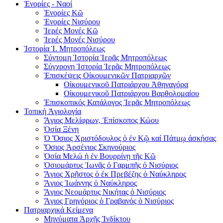
Ἐνορίες - Ναοί
Ἐνορίες Kῶ
Ἐνορίες Νισύρου
Ἱερές Μονές Κῶ
Ἱερές Μονές Νισύρου
Ἱστορία Ἱ. Μητροπόλεως
Σύντομη Ἱστορία Ἱερᾶς Μητροπόλεως
Σύγχρονη Ἱστορία Ἱερᾶς Μητροπόλεως
Ἐπισκέψεις Οἰκουμενικῶν Πατριαρχῶν
Οἰκουμενικοῦ Πατριάρχου Ἀθηναγόρα
Οἰκουμενικοῦ Πατριάρχου Βαρθολομαίου
Ἐπισκοπικός Κατάλογος Ἱερᾶς Μητροπόλεως
Τοπική Ἁγιολογία
Ἅγιος Μελίφρων, Ἐπίσκοπος Κώου
Ὁσία Ξένη
Ὁ Ὅσιος Χριστόδουλος ὁ ἐν Κῷ καί Πάτμῳ ἀσκήσας
Ὅσιος Ἀρσένιος Σκηνούριος
Ὁσία Μελώ ἡ ἐν Βουρρίνῃ τῆς Κῶ
Ὁσιομάρτυς Ἰωνᾶς ὁ Γαρμπῆς ὁ Νισύριος
Ἅγιος Χρῆστος ὁ ἐκ Πρεβέζης ὁ Ναύκληρος
Ἅγιος Ἰωάννης ὁ Ναύκληρος
Ἅγιος Νεομάρτυς Νικήτας ὁ Νισύριος
Ἅγιος Γρηγόριος ὁ Γραβανός ὁ Νισύριος
Πατριαρχικά Κείμενα
Μηνύματα Ὰρχῆς Ὶνδίκτου