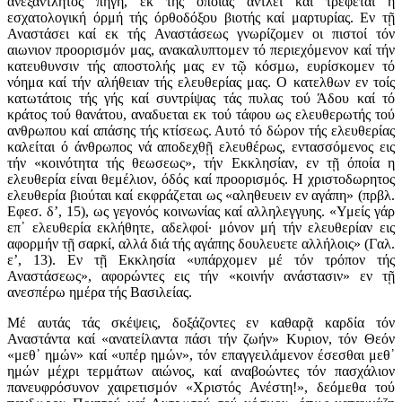
ανεξάντλητος πηγή, εκ τής όποίας αντλεί καί τρέφεται η
εσχατολογική όρμή τής όρθοδόξου βιοτής καί μαρτυρίας. Εν τῇ
Αναστάσει καί εκ τής Αναστάσεως γνωρίζομεν οι πιστοί τόν
αιωνιον προορισμόν μας, ανακαλυπτομεν τό περιεχόμενον καί τήν
κατευθυνσιν τής αποστολής μας εν τῷ κόσμω, ευρίσκομεν τό
νόημα καί τήν αλήθειαν τής ελευθερίας μας. Ο κατελθων εν τοίς
κατωτάτοις τής γής καί συντρίψας τάς πυλας τού Άδου καί τό
κράτος τού θανάτου, αναδυεται εκ τού τάφου ως ελευθερωτής τού
ανθρωπου καί απάσης τής κτίσεως. Αυτό τό δώρον τής ελευθερίας
καλείται ό άνθρωπος νά αποδεχθῇ ελευθέρως, εντασσόμενος εις
τήν «κοινότητα τής θεωσεως», τήν Εκκλησίαν, εν τῇ όποία η
ελευθερία είναι θεμέλιον, όδός καί προορισμός. Η χριστοδωρητος
ελευθερία βιούται καί εκφράζεται ως «αληθευειν εν αγάπη» (πρβλ.
Εφεσ. δ’, 15), ως γεγονός κοινωνίας καί αλληλεγγυης. «Υμείς γάρ
επ᾿ ελευθερία εκλήθητε, αδελφοί· μόνον μή τήν ελευθερίαν εις
αφορμήν τῇ σαρκί, αλλά διά τής αγάπης δουλευετε αλλήλοις» (Γαλ.
ε’, 13). Εν τῇ Εκκλησία «υπάρχομεν μέ τόν τρόπον τής
Αναστάσεως», αφορώντες εις τήν «κοινήν ανάστασιν» εν τῇ
ανεσπέρω ημέρα τής Βασιλείας.
Μέ αυτάς τάς σκέψεις, δοξάζοντες εν καθαρᾷ καρδία τόν
Αναστάντα καί «ανατείλαντα πάσι τήν ζωήν» Κυριον, τόν Θεόν
«μεθ᾿ ημών» καί «υπέρ ημών», τόν επαγγειλάμενον έσεσθαι μεθ᾿
ημών μέχρι τερμάτων αιώνος, καί αναβοώντες τόν πασχάλιον
πανευφρόσυνον χαιρετισμόν «Χριστός Ανέστη!», δεόμεθα τού