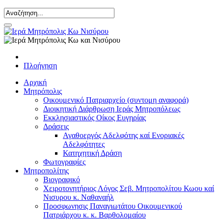
Πλοήγηση
Αρχική
Μητρόπολις
Οικουμενικό Πατριαρχείο (συντομη αναφορά)
Διοικητική Διάρθρωση Ιεράς Μητροπόλεως
Εκκλησιαστικός Οίκος Ευγηρίας
Δράσεις
Αγαθοεργός Αδελφότης καί Ενοριακές
Αδελφότητες
Κατηχητική Δράση
Φωτογραφίες
Μητροπολίτης
Βιογραφικό
Χειροτονητήριος Λόγος Σεβ. Μητροπολίτου Κωου καί
Νισυρου κ. Ναθαναήλ
Προσφωνησις Παναγιωτάτου Οικουμενικού
Πατριάρχου κ. κ. Βαρθολομαίου