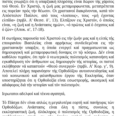
πιστός γνωρίζει ότι η υπαρξιακή πληρότης είναι δώρον τής χάριτος
τού Θεού. Εν Χριστῷ, η ζωή μας μεταμορφωνεται, μετατρέπεται
εις πορείαν πρός τήν θέωσιν. Οι χριστιανοί διακρίνονται, κατά τόν
Απόστολον Παύλον, από τους «λοιπους», τους «μή έχοντας
ελπίδα» (πρβλ. Α’ Θεσσ. δ’, 13). Ελπίζουν εις Χριστόν, ό όποίος
είναι, «η ζωή καί η Ανάστασις ημών», «ό πρώτος καί ό έσχατος καί
ό ζών» (Αποκ. α’, 17-18).
Η σωτήριος παρουσία τού Χριστού εις τήν ζωήν μας καί η ελπίς τής
επουρανίου Βασιλείας είναι αρρήκτως συνδεδεμέναι εις τήν
χριστιανικήν υπαρξιν, η όποία ενεργεί καί πραγματωνεται ως
δημιουργική καί μεταμορφωτική δυναμις εν τῷ κόσμω. Δέν είναι
καθόλου τυχαίον, ότι πρίν ό νεωτερικός πολιτισμός κατανοήση καί
εγκαθιδρυση τόν άνθρωπον ως δημιουργόν τής ιστορίας, οι πιστοί
εκλήθησαν νά καταστούν «Θεού συνεργοί» (πρβλ. Α’ Κορ. γ’, 9).
Αποτελεί πλήρη παρανόησιν τής Ορθοδόξου αυτοσυνειδησίας καί
τού κοινωνικού καί φιλανθρωπου έργου τής Εκκλησίας, όταν
υποστηρίζηται ότι η Ορθοδοξία είναι εσωστρεφής, ακοσμική καί
αδιάφορος διά τήν ιστορίαν καί τόν πολιτισμόν.
Ιερωτατοι αδελφοί καί τέκνα αγαπητά,
Τό Πάσχα δέν είναι απλώς η μεγαλυτέρα εορτή καί πανήγυρις τών
Ορθοδόξων. Ανάστασις είναι όλη η πίστις, συνολος η
εκκλησιαστική ζωή, όλόκληρος ό πολιτισμός τής Ορθοδοξίας, η