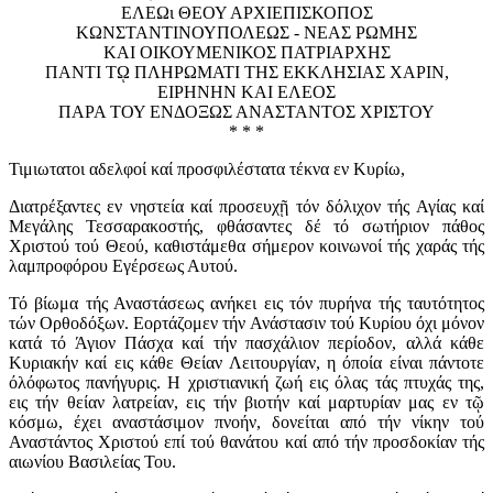
ΕΛΕΩι ΘΕΟΥ ΑΡΧΙΕΠΙΣΚΟΠΟΣ
ΚΩΝΣΤΑΝΤΙΝΟΥΠΟΛΕΩΣ - ΝΕΑΣ ΡΩΜΗΣ
ΚΑΙ ΟΙΚΟΥΜΕΝΙΚΟΣ ΠΑΤΡΙΑΡΧΗΣ
ΠΑΝΤΙ Τῼ ΠΛΗΡΩΜΑΤΙ ΤΗΣ ΕΚΚΛΗΣΙΑΣ ΧΑΡΙΝ,
ΕΙΡΗΝΗΝ ΚΑΙ EΛΕΟΣ
ΠΑΡΑ ΤΟΥ ΕΝΔΟΞΩΣ ΑΝΑΣΤΑΝΤΟΣ ΧΡΙΣΤΟΥ
* * *
Τιμιωτατοι αδελφοί καί προσφιλέστατα τέκνα εν Κυρίω,
Διατρέξαντες εν νηστεία καί προσευχῇ τόν δόλιχον τής Αγίας καί
Μεγάλης Τεσσαρακοστής, φθάσαντες δέ τό σωτήριον πάθος
Χριστού τού Θεού, καθιστάμεθα σήμερον κοινωνοί τής χαράς τής
λαμπροφόρου Εγέρσεως Αυτού.
Τό βίωμα τής Αναστάσεως ανήκει εις τόν πυρήνα τής ταυτότητος
τών Ορθοδόξων. Εορτάζομεν τήν Ανάστασιν τού Κυρίου όχι μόνον
κατά τό Άγιον Πάσχα καί τήν πασχάλιον περίοδον, αλλά κάθε
Κυριακήν καί εις κάθε Θείαν Λειτουργίαν, η όποία είναι πάντοτε
όλόφωτος πανήγυρις. Η χριστιανική ζωή εις όλας τάς πτυχάς της,
εις τήν θείαν λατρείαν, εις τήν βιοτήν καί μαρτυρίαν μας εν τῷ
κόσμω, έχει αναστάσιμον πνοήν, δονείται από τήν νίκην τού
Αναστάντος Χριστού επί τού θανάτου καί από τήν προσδοκίαν τής
αιωνίου Βασιλείας Του.