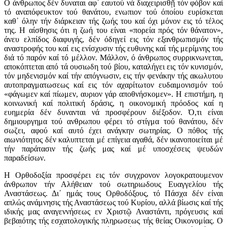
Ο άνθρωπος δέν δυναται αφ᾿ εαυτού νά διαχειρισθῇ τόν φόβον καί
τό αναπόφευκτον τού θανάτου, ενωπιον τού όποίου ευρίσκεται
καθ᾿ όλην τήν διάρκειαν τής ζωής του καί όχι μόνον εις τό τέλος
της. Η αίσθησις ότι η ζωή του είναι «πορεία πρός τόν θάνατον»,
άνευ ελπίδος διαφυγής, δέν όδηγεί εις τόν εξανθρωπισμόν τής
αναστροφής του καί εις ενίσχυσιν τής ευθυνης καί τής μερίμνης του
διά τό παρόν καί τό μέλλον. Μάλλον, ό άνθρωπος συρρικνωνεται,
αποκόπτεται από τά ουσιωδη τού βίου, καταλήγει εις τόν κυνισμόν,
τόν μηδενισμόν καί τήν απόγνωσιν, εις τήν φενάκην τής ακωλυτου
αυτοπραγματωσεως καί εις τόν αχαρίτωτον ευδαιμονισμόν τού
«φάγωμεν καί πίωμεν, αυριον γάρ αποθνήσκομεν». Η επιστήμη, η
κοινωνική καί πολιτική δράσις, η οικονομική πρόοδος καί η
ευημερία δέν δυνανται νά προσφέρουν διέξοδον. Ό,τι είναι
δημιουργημα τού ανθρωπου φέρει τό στίγμα τού θανάτου, δέν
σωζει, αφού καί αυτό έχει ανάγκην σωτηρίας. Ο πόθος τής
αιωνιότητος δέν καλυπτεται μέ επίγεια αγαθά, δέν ικανοποιείται μέ
τήν παράτασιν τής ζωής μας καί μέ υποσχέσεις ψευδών
παραδείσων.
Η Ορθοδοξία προσφέρει εις τόν συγχρονον λογοκρατουμενον
άνθρωπον τήν Αλήθειαν τού σωτηριωδους Ευαγγελίου τής
Αναστάσεως. Δι᾿ ημάς τους Ορθοδόξους, τό Πάσχα δέν είναι
απλώς ανάμνησις τής Αναστάσεως τού Κυρίου, αλλά βίωσις καί τής
ιδικής μας αναγεννήσεως εν Χριστῷ Αναστάντι, πρόγευσις καί
βεβαιότης τής εσχατολογικής πληρωσεως τής θείας Οικονομίας. Ο