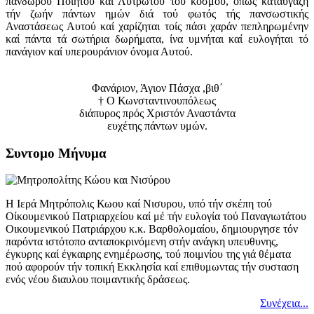
πανδωρου Ποιητού καί Λυτρωτού τού κόσμου, όπως καταυγάζη
τήν ζωήν πάντων ημών διά τού φωτός τής πανσωστικής
Αναστάσεως Αυτού καί χαρίζηται τοίς πάσι χαράν πεπληρωμένην
καί πάντα τά σωτήρια δωρήματα, ίνα υμνήται καί ευλογήται τό
πανάγιον καί υπερουράνιον όνομα Αυτού.
Φανάριον, Άγιον Πάσχα ,βιθ´
† Ο Κωνσταντινουπόλεως
διάπυρος πρός Χριστόν Αναστάντα
ευχέτης πάντων υμών.
Συντομο Μήνυμα
Η Ιερά Μητρόπολις Κωου καί Νισυρου, υπό τήν σκέπη τού
Οίκουμενικού Πατριαρχείου καί μέ τήν ευλογία τού Παναγιωτάτου
Οικουμενικού Πατριάρχου κ.κ. Βαρθολομαίου, δημιουργησε τόν
παρόντα ιστότοπο ανταποκρινόμενη στήν ανάγκη υπευθυνης,
έγκυρης καί έγκαιρης ενημέρωσης, τού ποιμνίου της γιά θέματα
πού αφορούν τήν τοπική Εκκλησία καί επιθυμωντας τήν συσταση
ενός νέου διαυλου ποιμαντικής δράσεως.
Συνέχεια...