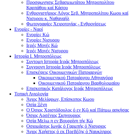
Προσφωνησις Σεβασμιωτάτου Μητροπολίτου
Καρπάθου καί Κάσου
Ενθρονιστήριος Λόγος Σεβ. Μητροπολίτου Κωου καί
Νισυρου κ. Ναθαναήλ
Φωτογραφίες Χειροτονίας - Ενθρονίσεως
Ενορίες - Ναοί
Ενορίες Kώ
Ενορίες Νισυρου
Ιερές Μονές Κώ
Ιερές Μονές Νισυρου
Ιστορία Ι. Μητροπόλεως
Συντομη Ιστορία Ιεράς Μητροπόλεως
Συγχρονη Ιστορία Ιεράς Μητροπόλεως
Επισκέψεις Οικουμενικών Πατριαρχών
Οικουμενικού Πατριάρχου Αθηναγόρα
Οικουμενικού Πατριάρχου Βαρθολομαίου
Επισκοπικός Κατάλογος Ιεράς Μητροπόλεως
Τοπική Αγιολογία
Άγιος Μελίφρων, Επίσκοπος Κωου
Οσία Ξένη
Ο Όσιος Χριστόδουλος ό εν Κῷ καί Πάτμω ασκήσας
Όσιος Αρσένιος Σκηνουριος
Οσία Μελω η εν Βουρρίνη τής Κώ
Οσιομάρτυς Ιωνάς ό Γαρμπής ό Νισυριος
Άγιος Χρήστος ό εκ Πρεβέζης ό Ναυκληρος