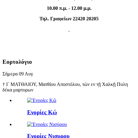
10.00 π.μ. - 12.00 μ.μ.
Τηλ. Γραφείων 22420 20205
Εορτολόγιο
Σήμερα
09
Αυγ
† Ι΄ ΜΑΤΘΑΙΟΥ, Ματθίου Αποστόλου, τών εν τῇ Χαλκῇ Πυλη
δέκα μαρτυρων
Ενορίες Κώ
Ενορίες Νισυρου