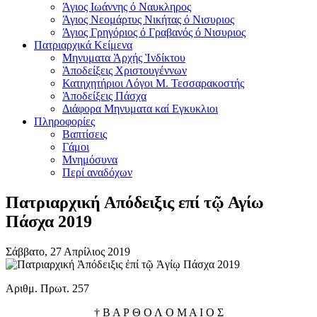
Άγιος Ιωάννης ό Ναυκληρος
Άγιος Νεομάρτυς Νικήτας ό Νισυριος
Άγιος Γρηγόριος ό Γραβανός ό Νισυριος
Πατριαρχικά Κείμενα
Μηνυματα Ὰρχής Ὶνδίκτου
Ὰποδείξεις Χριστουγέννων
Κατηχητήριοι Λόγοι Μ. Τεσσαρακοστής
Ὰποδείξεις Πάσχα
Διάφορα Μηνυματα καί Εγκυκλιοι
Πληροφορίες
Βαπτίσεις
Γάμοι
Μνημόσυνα
Περί αναδόχων
Πατριαρχική Απόδειξις επί τῷ Αγίω
Πάσχα 2019
Σάββατο, 27 Απρίλιος 2019
Αριθμ. Πρωτ. 257
† Β Α Ρ Θ Ο Λ Ο Μ Α Ι Ο Σ