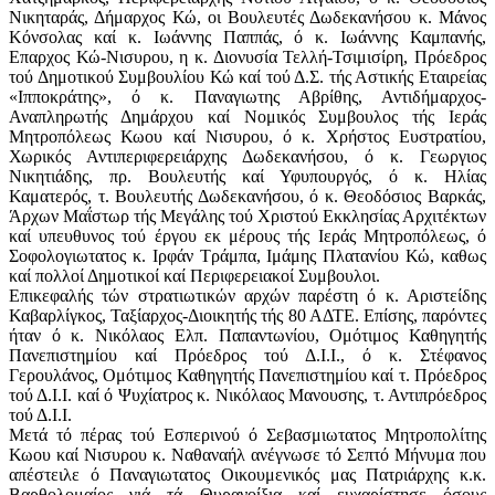
Νικηταράς, Δήμαρχος Κώ, οι Βουλευτές Δωδεκανήσου κ. Μάνος
Κόνσολας καί κ. Ιωάννης Παππάς, ό κ. Ιωάννης Καμπανής,
Επαρχος Κώ-Νισυρου, η κ. Διονυσία Τελλή-Τσιμισίρη, Πρόεδρος
τού Δημοτικού Συμβουλίου Κώ καί τού Δ.Σ. τής Αστικής Εταιρείας
«Ιπποκράτης», ό κ. Παναγιωτης Αβρίθης, Αντιδήμαρχος-
Αναπληρωτής Δημάρχου καί Νομικός Συμβουλος τής Ιεράς
Μητροπόλεως Κωου καί Νισυρου, ό κ. Χρήστος Ευστρατίου,
Χωρικός Αντιπεριφερειάρχης Δωδεκανήσου, ό κ. Γεωργιος
Νικητιάδης, πρ. Βουλευτής καί Υφυπουργός, ό κ. Ηλίας
Καματερός, τ. Βουλευτής Δωδεκανήσου, ό κ. Θεοδόσιος Βαρκάς,
Άρχων Μαΐστωρ τής Μεγάλης τού Χριστού Εκκλησίας Αρχιτέκτων
καί υπευθυνος τού έργου εκ μέρους τής Ιεράς Μητροπόλεως, ό
Σοφολογιωτατος κ. Ιρφάν Τράμπα, Ιμάμης Πλατανίου Κώ, καθως
καί πολλοί Δημοτικοί καί Περιφερειακοί Συμβουλοι.
Επικεφαλής τών στρατιωτικών αρχών παρέστη ό κ. Αριστείδης
Καβαρλίγκος, Ταξίαρχος-Διοικητής τής 80 ΑΔΤΕ. Επίσης, παρόντες
ήταν ό κ. Νικόλαος Ελπ. Παπαντωνίου, Ομότιμος Καθηγητής
Πανεπιστημίου καί Πρόεδρος τού Δ.Ι.Ι., ό κ. Στέφανος
Γερουλάνος, Ομότιμος Καθηγητής Πανεπιστημίου καί τ. Πρόεδρος
τού Δ.Ι.Ι. καί ό Ψυχίατρος κ. Νικόλαος Μανουσης, τ. Αντιπρόεδρος
τού
Δ.Ι.Ι
.
Μετά τό πέρας τού Εσπερινού ό Σεβασμιωτατος Μητροπολίτης
Κωου καί Νισυρου κ. Ναθαναήλ ανέγνωσε τό Σεπτό Μήνυμα που
απέστειλε ό Παναγιωτατος Οικουμενικός μας Πατριάρχης κ.κ.
Βαρθολομαίος γιά τά Θυρανοίξια καί ευχαρίστησε όσους