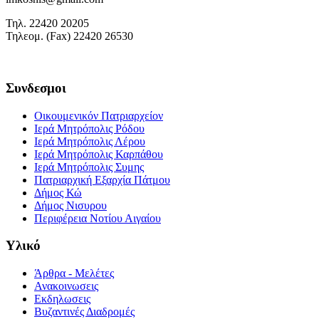
Τηλ. 22420 20205
Τηλεομ. (Fax) 22420 26530
Συνδεσμοι
Οικουμενικόν Πατριαρχείον
Ιερά Μητρόπολις Ρόδου
Ιερά Μητρόπολις Λέρου
Ιερά Μητρόπολις Καρπάθου
Ιερά Μητρόπολις Συμης
Πατριαρχική Εξαρχία Πάτμου
Δήμος Κώ
Δήμος Νισυρου
Περιφέρεια Νοτίου Αιγαίου
Υλικό
Άρθρα - Μελέτες
Ανακοινωσεις
Εκδηλωσεις
Βυζαντινές Διαδρομές