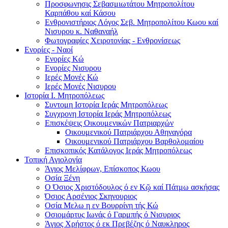
Προσφωνησις Σεβασμιωτάτου Μητροπολίτου
Καρπάθου καί Κάσου
Ενθρονιστήριος Λόγος Σεβ. Μητροπολίτου Κωου καί
Νισυρου κ. Ναθαναήλ
Φωτογραφίες Χειροτονίας - Ενθρονίσεως
Ενορίες - Ναοί
Ενορίες Kώ
Ενορίες Νισυρου
Ιερές Μονές Κώ
Ιερές Μονές Νισυρου
Ιστορία Ι. Μητροπόλεως
Συντομη Ιστορία Ιεράς Μητροπόλεως
Συγχρονη Ιστορία Ιεράς Μητροπόλεως
Επισκέψεις Οικουμενικών Πατριαρχών
Οικουμενικού Πατριάρχου Αθηναγόρα
Οικουμενικού Πατριάρχου Βαρθολομαίου
Επισκοπικός Κατάλογος Ιεράς Μητροπόλεως
Τοπική Αγιολογία
Άγιος Μελίφρων, Επίσκοπος Κωου
Οσία Ξένη
Ο Όσιος Χριστόδουλος ό εν Κῷ καί Πάτμω ασκήσας
Όσιος Αρσένιος Σκηνουριος
Οσία Μελω η εν Βουρρίνη τής Κώ
Οσιομάρτυς Ιωνάς ό Γαρμπής ό Νισυριος
Άγιος Χρήστος ό εκ Πρεβέζης ό Ναυκληρος