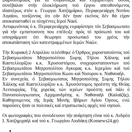
συνέβαλαν στήν όλοκλήρωση τού έργου απευθυνόμενος
ιδιαιτέρως στόν κ. Γεωργιο Χατζημάρκο, Περιφερειάρχη Νοτίου
Αιγαίου, τονίζοντας ότι εάν δέν ήταν εκείνος δέν θά είχαν
αποκατασταθεί οι πληγέντες Ιεροί Ναοί.
Αντιφωνόντας ό κ. Περιφερειάρχης ευχαρίστησε τόν Σεβασμιωτατο
γιά τήν εμπιστοσυνη που επέδειξε πρός τό πρόσωπό του καί
υπογράμμισε ότι θεωρησε προσωπικό του χρέος τήν
αποκατάσταση τών κατεστραμμένων Ιερών Ναών.
Τήν Κυριακή 2 Απριλίου τελέσθηκε ό Όρθρος χοροστατούντος τού
Σεβασμιωτάτου Μητροπολίτου Συμης Τήλου Χάλκης καί
Καστελλορίζου κ.κ. Χρυσοστόμου, συγχοροστατουντων τού
Σεβασμιωτάτου Μητροπολίτου Αγκυρας κ.κ. Ιερεμίου καί τού
Σεβασμιωτάτου Μητροπολίτου Κωου καί Νισυρου κ. Ναθαναήλ.
Εν συνεχεία, ό Σεβασμιωτατος Μητροπολίτης Συμης Τήλου
Χάλκης καί Καστελλορίζου κ.κ. Χρυσόστομος προέστη τής Θείας
Λειτουργίας. Τής χορείας τών ιερέων προέστη καί πάλι ό
Πανοσιολογιωτατος Αρχιμανδρίτης κ. Ναθαναήλ (Καλαϊζής),
Καθηγουμενος τής Ιεράς Μονής Ιβήρων Αγίου Όρους, ενώ
παρούσες ήταν οι πολιτικές καί στρατιωτικές αρχές τού νησιού.
Οι φωτογραφίες που συνοδευουν τήν ανάρτηση είναι τού κ. Ανδρέα
Ι. Χατζημιχαήλ καί τού κ. Γεωργίου Λιοδάκη (Kosnews24.gr)