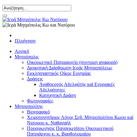
Πλοήγηση
Αρχική
Μητρόπολις
Οικουμενικό Πατριαρχείο (συντομη αναφορά)
Διοικητική Διάρθρωση Ιεράς Μητροπόλεως
Εκκλησιαστικός Οίκος Ευγηρίας
Δράσεις
Αγαθοεργός Αδελφότης καί Ενοριακές
Αδελφότητες
Κατηχητική Δράση
Φωτογραφίες
Μητροπολίτης
Βιογραφικό
Χειροτονητήριος Λόγος Σεβ. Μητροπολίτου Κωου καί
Νισυρου κ. Ναθαναήλ
Προσφωνησις Παναγιωτάτου Οικουμενικού
Πατριάρχου κ. κ. Βαρθολομαίου