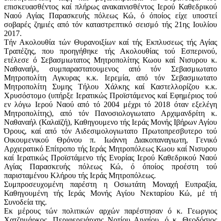
επισκευασθέντος καί πλήρως ανακαινισθέντος Ιερού Καθεδρικού
Ναού Αγίας Παρασκευής πόλεως Κώ, ό όποίος είχε υποστεί
σοβαρές ζημιές από τόν καταστρεπτικό σεισμό τής 21ης Ιουλίου
2017.
Τήν Ακολουθία τών Θυρανοιξίων καί τής Εκπλυσεως τής Αγίας
Τραπέζης, που προηγήθηκε τής Ακολουθίας τού Εσπερινού,
ετέλεσε ό Σεβασμιωτατος Μητροπολίτης Κωου καί Νισυρου κ.
Ναθαναήλ, συμπαραστατουμενος από τόν Σεβασμιωτατο
Μητροπολίτη Αγκυρας κ.κ. Ιερεμία, από τόν Σεβασμιωτατο
Μητροπολίτη Συμης Τήλου Χάλκης καί Καστελλορίζου κ.κ.
Χρυσόστομο (υπήρξε Ιερατικώς Προϊστάμενος καί Εφημέριος τού
εν λόγω Ιερού Ναού από τό 2004 μέχρι τό 2018 όταν εξελέγη
Μητροπολίτης), από τόν Πανοσιολογιωτατο Αρχιμανδρίτη κ.
Ναθαναήλ (Καλαϊζή), Καθηγουμενο τής Ιεράς Μονής Ιβήρων Αγίου
Όρους, καί από τόν Αιδεσιμολογιωτατο Πρωτοπρεσβυτερο τού
Οικουμενικού Θρόνου π. Ιωάννη Διακοπαναγιωτη, Γενικό
Αρχιερατικό Επίτροπο τής Ιεράς Μητροπόλεως Κωου καί Νισυρου
καί Ιερατικώς Προϊστάμενο τής Ενορίας Ιερού Καθεδρικού Ναού
Αγίας Παρασκευής πόλεως Κώ, ό όποίος προέστη τού
παρισταμένου Κλήρου τής Ιεράς Μητροπόλεως.
Συμπροσευχομένη παρέστη η Οσιωτάτη Μοναχή Ευπραξία,
Καθηγουμένη τής Ιεράς Μονής Αγίου Νεκταρίου Κώ, μέ τή
Συνοδεία της.
Εκ μέρους τών πολιτικών αρχών παρέστησαν ό κ. Γεωργιος
Χατζημάρκος, Περιφερειάρχης Νοτίου Αιγαίου, ό κ. Θεοδόσιος