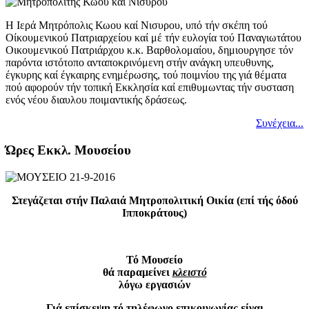
Η Ιερά Μητρόπολις Κωου καί Νισυρου, υπό τήν σκέπη τού
Οίκουμενικού Πατριαρχείου καί μέ τήν ευλογία τού Παναγιωτάτου
Οικουμενικού Πατριάρχου κ.κ. Βαρθολομαίου, δημιουργησε τόν
παρόντα ιστότοπο ανταποκρινόμενη στήν ανάγκη υπευθυνης,
έγκυρης καί έγκαιρης ενημέρωσης, τού ποιμνίου της γιά θέματα
πού αφορούν τήν τοπική Εκκλησία καί επιθυμωντας τήν συσταση
ενός νέου διαυλου ποιμαντικής δράσεως.
Συνέχεια...
Ώρες Εκκλ. Μουσείου
Στεγάζεται στήν Παλαιά Μητροπολιτική Οικία (επί τής όδού
Ιπποκράτους)
Τό Μουσείο
θά παραμείνει
κλειστό
λόγω εργασιών
Γιά επίσκεψη τό τηλέφωνο επικοινωνίας είναι