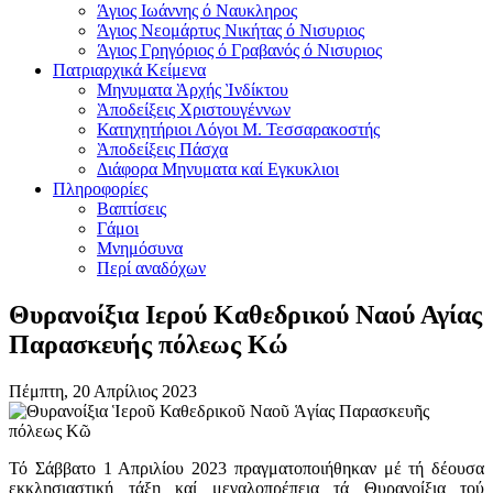
Άγιος Ιωάννης ό Ναυκληρος
Άγιος Νεομάρτυς Νικήτας ό Νισυριος
Άγιος Γρηγόριος ό Γραβανός ό Νισυριος
Πατριαρχικά Κείμενα
Μηνυματα Ὰρχής Ὶνδίκτου
Ὰποδείξεις Χριστουγέννων
Κατηχητήριοι Λόγοι Μ. Τεσσαρακοστής
Ὰποδείξεις Πάσχα
Διάφορα Μηνυματα καί Εγκυκλιοι
Πληροφορίες
Βαπτίσεις
Γάμοι
Μνημόσυνα
Περί αναδόχων
Θυρανοίξια Ιερού Καθεδρικού Ναού Αγίας
Παρασκευής πόλεως Κώ
Πέμπτη, 20 Απρίλιος 2023
Τό Σάββατο 1 Απριλίου 2023 πραγματοποιήθηκαν μέ τή δέουσα
εκκλησιαστική τάξη καί μεγαλοπρέπεια τά Θυρανοίξια τού